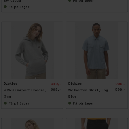
SW Cloud
Få
på lager
Få
på lager
-
5
0
%
Dickies
Dickies
349,-
299,-
699,-
599,-
WMNS Oakport Hoodie,
Wolverton Shirt, Fog
Gym
Blue
Få
på lager
Få
på lager