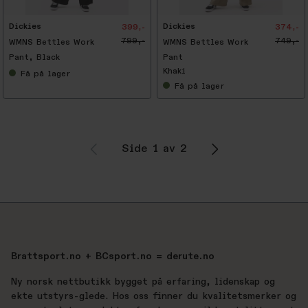
%
Dickies
Dickies
399,-
374,-
799,-
749,-
WMNS Bettles Work
WMNS Bettles Work
Pant, Black
Pant
Khaki
Få
på lager
Få
på lager
Side 1 av 2
Brattsport.no + BCsport.no = derute.no
Ny norsk nettbutikk bygget på erfaring, lidenskap og
ekte utstyrs-glede. Hos oss finner du kvalitetsmerker og