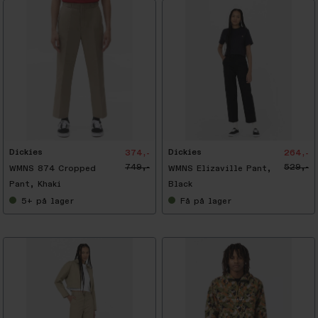
-
5
0
%
Dickies
Dickies
374,-
264,-
749,-
529,-
WMNS 874 Cropped
WMNS Elizaville Pant,
Pant, Khaki
Black
5+
på lager
Få
på lager