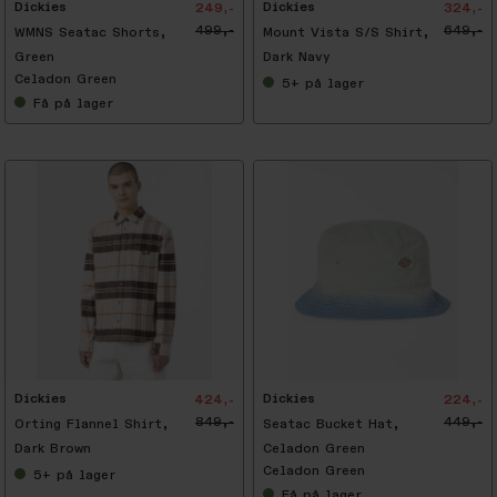
Dickies
Dickies
249,-
324,-
499,-
649,-
WMNS Seatac Shorts,
Mount Vista S/S Shirt,
Green
Dark Navy
Celadon Green
5+
på lager
Få
på lager
-
5
0
%
Dickies
Dickies
424,-
224,-
849,-
449,-
Orting Flannel Shirt,
Seatac Bucket Hat,
Dark Brown
Celadon Green
Celadon Green
5+
på lager
Få
på lager