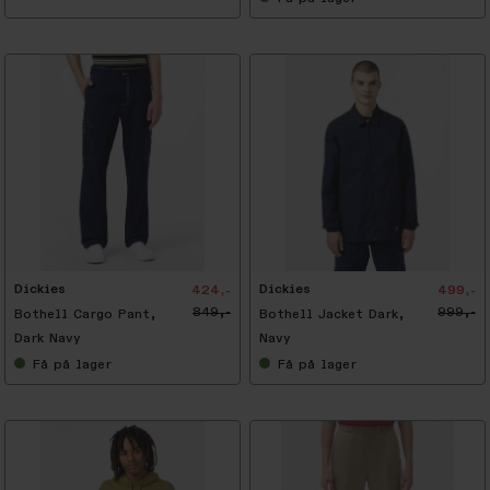
-
5
0
%
Dickies
Dickies
424,-
499,-
849,-
999,-
Bothell Cargo Pant,
Bothell Jacket Dark,
Dark Navy
Navy
Få
på lager
Få
på lager