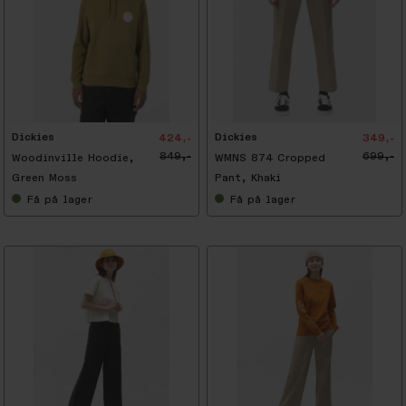
-
5
0
%
Dickies
Dickies
424,-
349,-
849,-
699,-
Woodinville Hoodie,
WMNS 874 Cropped
Green Moss
Pant, Khaki
Få
på lager
Få
på lager
-
5
0