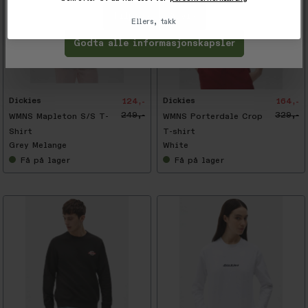
Tilpass
Avvis
Ellers, takk
Godta alle informasjonskapsler
-
5
0
%
Dickies
Dickies
124,-
164,-
249,-
329,-
WMNS Mapleton S/S T-
WMNS Porterdale Crop
Shirt
T-shirt
Grey Melange
White
Få
på lager
Få
på lager
-
5