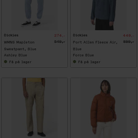
-
5
0
%
Dickies
Dickies
274,-
449,-
549,-
899,-
WMNS Mapleton
Port Allen Fleece Air,
Sweatpant, Blue
Blue
Ashley Blue
Force Blue
Få
på lager
Få
på lager
-
5
0
%