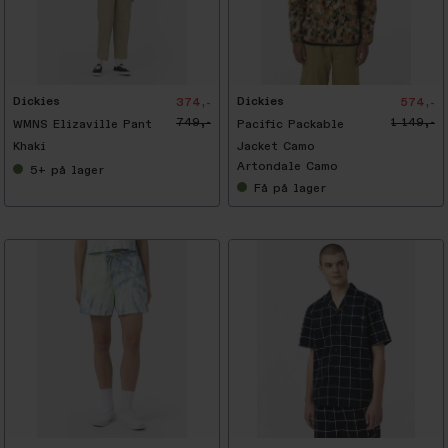
-
5
0
%
Dickies
Dickies
374,-
574,-
749,-
1 149,-
WMNS Elizaville Pant
Pacific Packable
Khaki
Jacket Camo
Artondale Camo
5+
på lager
Få
på lager
-
5
0
%