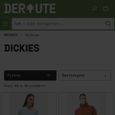
Hopp til innhold
MERKER
Dickies
dickies
Filtrer
Bestselgere
Viser
48
av
51
produkter