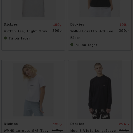
-
5
0
%
Dickies
Dickies
199,-
199,-
399,-
399,-
Aitkin Tee, Light Gray
WMNS Loretto S/S Tee
Black
Få
på lager
5+
på lager
-
5
0
%
Dickies
Dickies
199,-
224,-
399,-
449,-
WMNS Loretto S/S Tee,
Mount Vista Longsleeve