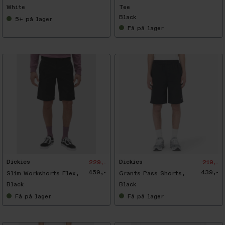
White
Tee
Black
5+
på lager
Få
på lager
-
5
0
%
Dickies
Dickies
229,-
219,-
459,-
439,-
Slim Workshorts Flex,
Grants Pass Shorts,
Black
Black
Få
på lager
Få
på lager