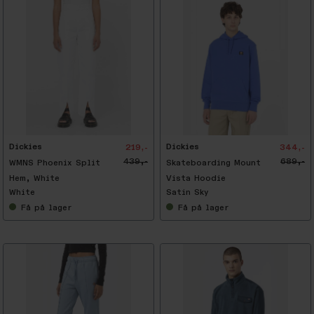
-
5
0
%
Dickies
Dickies
219,-
344,-
439,-
689,-
WMNS Phoenix Split
Skateboarding Mount
Hem, White
Vista Hoodie
White
Satin Sky
Få
på lager
Få
på lager