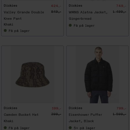
Dickies
Dickies
424,-
749,-
849,-
1 499,-
Valley Grande Double
WMNS Alatna Jacket,
Knee Pant
Gingerbread
Khaki
Få
på lager
Få
på lager
-
5
0
%
Dickies
Dickies
199,-
799,-
399,-
1 599,-
Camden Bucket Hat
Eisenhower Puffer
Khaki
Jacket, Black
Få
på lager
5+
på lager