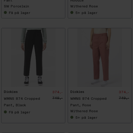
Pant
Hoodie
SW Porcelain
Withered Rose
Få
på lager
5+
på lager
-
5
0
%
Dickies
Dickies
374,-
374,-
749,-
749,-
WMNS 874 Cropped
WMNS 874 Cropped
Pant, Black
Pant, Rose
Withered Rose
Få
på lager
5+
på lager