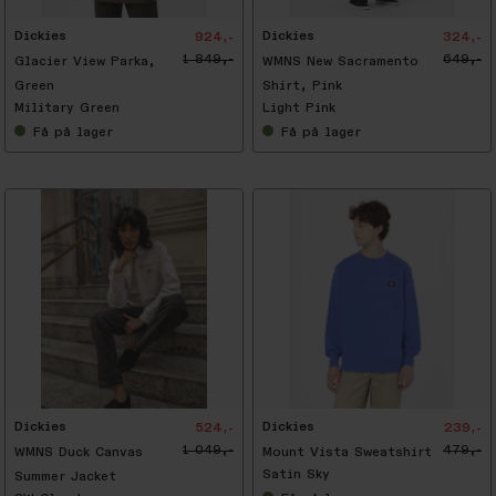
Dickies
Dickies
924,-
324,-
1 849,-
649,-
Glacier View Parka,
WMNS New Sacramento
Green
Shirt, Pink
Military Green
Light Pink
Få
på lager
Få
på lager
-
5
0
%
Dickies
Dickies
524,-
239,-
1 049,-
479,-
WMNS Duck Canvas
Mount Vista Sweatshirt
Satin Sky
Summer Jacket