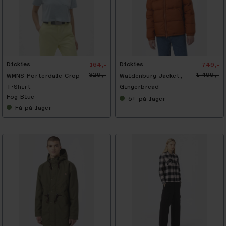
-
5
0
%
Dickies
Dickies
164,-
749,-
329,-
1 499,-
WMNS Porterdale Crop
Waldenburg Jacket,
T-Shirt
Gingerbread
Fog Blue
5+
på lager
Få
på lager
-
5
0
%