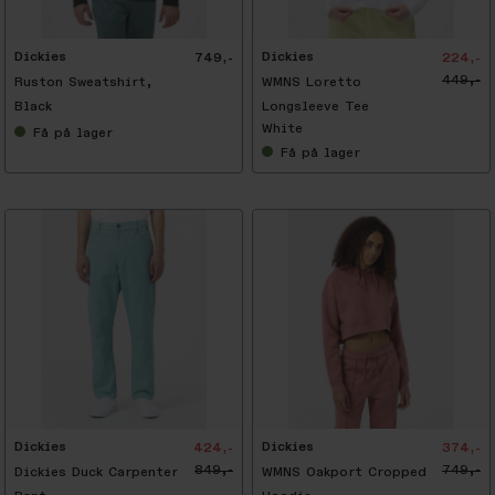
0
%
Dickies
Dickies
749,-
224,-
449,-
Ruston Sweatshirt,
WMNS Loretto
Black
Longsleeve Tee
White
Få
på lager
Få
på lager
-
5
0
%
Dickies
Dickies
424,-
374,-
849,-
749,-
Dickies Duck Carpenter
WMNS Oakport Cropped