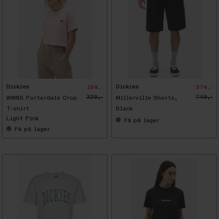
-
5
0
%
Dickies
Dickies
164,-
374,-
329,-
749,-
WMNS Porterdale Crop
Millerville Shorts,
T-shirt
Black
Light Pink
Få
på lager
Få
på lager