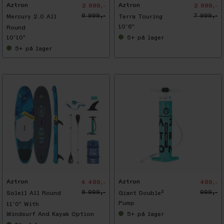
Aztron
Aztron
2 999,-
2 999,-
6 999,-
7 999,-
Mercury 2.0 All
Terra Touring
10'6"
Round
10'10"
5+
på lager
5+
på lager
-
5
0
%
Aztron
Aztron
4 499,-
499,-
8 999,-
999,-
Soleil All Round
Giant Double²
Pump
11'0" With
Windsurf And Kayak Option
5+
på lager