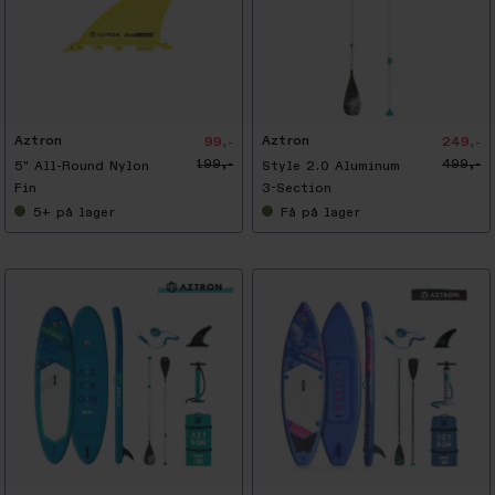
-
5
0
%
Aztron
Aztron
99,-
249,-
199,-
499,-
5" All-Round Nylon
Style 2.0 Aluminum
Fin
3-Section
5+
på lager
Få
på lager
-
6
3
%