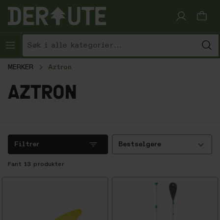
Hopp til innhold
MERKER
Aztron
aztron
Filtrer
Bestselgere
Fant
13
produkter