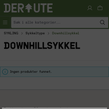
Hopp til innhold
SYKLING
Sykkeltype
Downhillsykkel
downhillsykkel
Ingen produkter funnet.
Brattsport.no + BCsport.no = derute.no