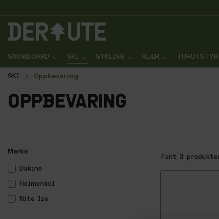
p til innhold
Gå til søk
Gå til navigasjon
SNOWBOARD
SKI
SYKLING
KLÆR
TURUTSTYR
SKI
Oppbevaring
oppbevaring
Merke
Fant
3
produkte
Dakine
Holmenkol
Nite Ize