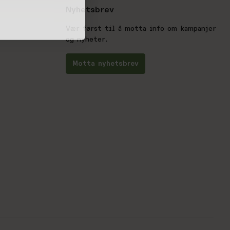
Nyhetsbrev
Vær først til å motta info om kampanjer
og nyheter.
Motta nyhetsbrev