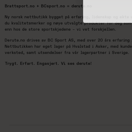
Brattsport.no + BCsport.no = derute.no
Ny norsk nettbutikk bygget på erfaring, lidenskap og ekte 
du kvalitetsmerker og nøye utvalgte produkter for deg som 
enn hos de store sportskjedene – vi vet forskjellen.
Derute.no drives av BC Sport AS, med over 20 års erfaring i
Nettbutikken har eget lager på Hvalstad i Asker, med kund
verksted, samt utsendelser fra vår lagerpartner i Sverige.
Trygt. Erfart. Engasjert. Vi ses derute!