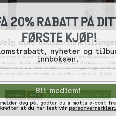
FÅ 20% RABATT PÅ DIT
FØRSTE KJØP!
-
Velg dine cookie-innstillinge
3
0
omstrabatt, nyheter og tilbu
%
innboksen.
ngspartnere bruker teknologier, inkludert informasjonskapsler,
149,-
Nite Ize
for ulike formål, inkludert: Funksjonelle, statistiske, marked
299,-
leeve, Black
Gear Tie Original ProPacks 6 
tykker du til alle disse formålene. Du kan også velge hvilke 
Black, 32"
 avmerkingsboksen ved siden av formålet, og deretter trykke 'L
Få
på lager
Bli medlem!
Tilpass
Avvis
Godta alle informasjonskapsler
 melder deg på, godtar du å motta e-post fra
krefter at du har lest vår
personvernerklær