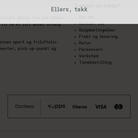
Trenger du hjelp?
Ellers, takk
Om oss
utstyrs-glede. Hos oss finner
Kontakt oss
vil ha et litt annet utvalg
Salgsbetingelser
Frakt og levering
nnen sport og friluftsliv.
Retur
esenter, pick-up-punkt og
Personvern
Verksted
Timebestilling