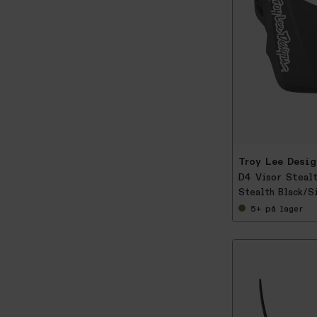
-
2
5
%
Troy Lee Desig
D4 Visor Steal
Stealth Black/S
5+
på lager