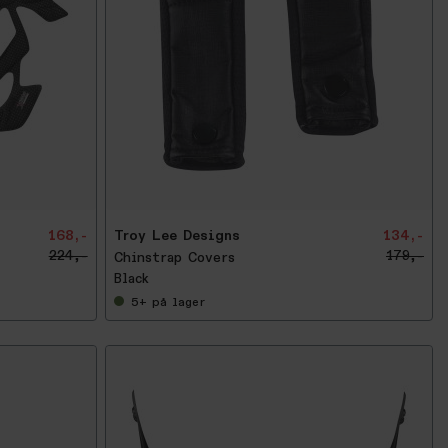
-
2
5
%
168,-
Troy Lee Designs
134,-
224,-
179,-
Chinstrap Covers
Black
5+
på lager