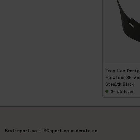
-
2
5
%
Troy Lee Desig
Flowline SE Vi
Stealth Black
5+
på lager
Brattsport.no + BCsport.no = derute.no