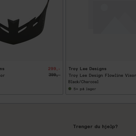
-
2
5
%
ns
299,-
Troy Lee Designs
399,-
sor
Troy Lee Design Flowline Viso
Black/Charcoal
5+
på lager
Trenger du hjelp?