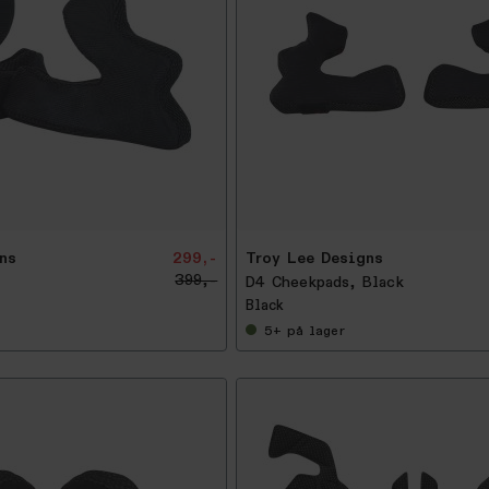
-
2
5
%
ns
299,-
Troy Lee Designs
399,-
D4 Cheekpads, Black
Black
5+
på lager