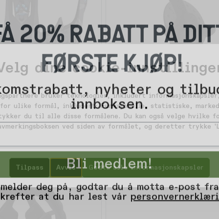
FÅ 20% RABATT PÅ DIT
FØRSTE KJØP!
Velg dine cookie-innstillinge
-
2
omstrabatt, nyheter og tilbu
6
%
innboksen.
ngspartnere bruker teknologier, inkludert informasjonskapsler,
for ulike formål, inkludert: Funksjonelle, statistiske, marked
ns
374,-
Troy Lee Designs
tykker du til alle disse formålene. Du kan også velge hvilke 
499,-
Plastic Propeller Screw
 avmerkingsboksen ved siden av formålet, og deretter trykke 'L
5+
på lager
Bli medlem!
Tilpass
Avvis
Godta alle informasjonskapsler
 melder deg på, godtar du å motta e-post fra
krefter at du har lest vår
personvernerklær