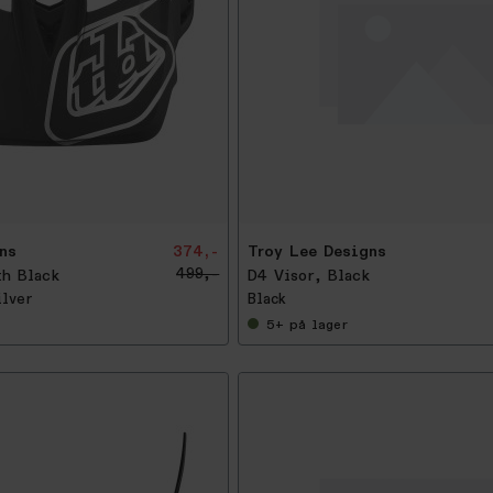
-
2
5
%
ns
374,-
Troy Lee Designs
499,-
th Black
D4 Visor, Black
ilver
Black
5+
på lager