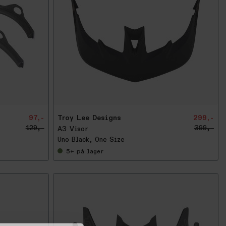
-
2
5
%
97,-
Troy Lee Designs
299,-
129,-
399,-
A3 Visor
Uno Black, One Size
5+
på lager