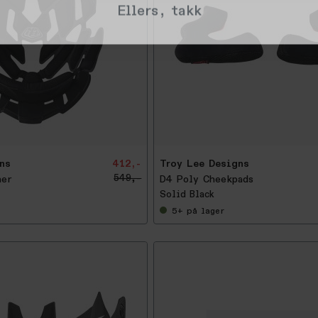
Ellers, takk
-
2
5
%
ns
412,-
Troy Lee Designs
549,-
ner
D4 Poly Cheekpads
Solid Black
5+
på lager