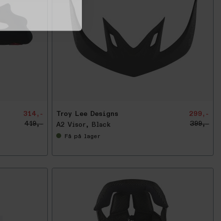
-
2
5
%
314,-
Troy Lee Designs
299,-
419,-
399,-
A2 Visor, Black
Få
på lager