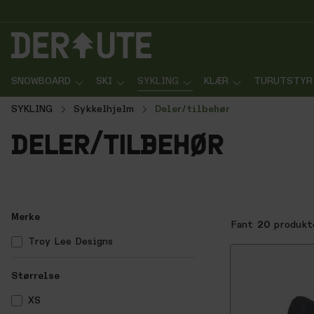
p til innhold
Gå til søk
Gå til navigasjon
SNOWBOARD
SKI
SYKLING
KLÆR
TURUTSTYR
SYKLING
Sykkelhjelm
Deler/tilbehør
deler/tilbehør
Merke
Fant
20
produkt
Troy Lee Designs
Størrelse
XS