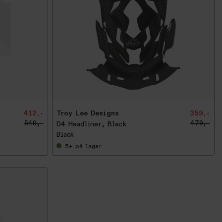
-
2
5
%
412,-
Troy Lee Designs
359,-
549,-
479,-
D4 Headliner, Black
Black
5+
på lager