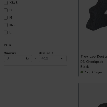
XS/S
S
M
M/L
L
-
2
XL
5
Pris
%
XL/XXL
Minimum
Maksimalt
XXL
Troy Lee Desig
kr
–
kr
D3 Cheekpads
Black
5+
på lager