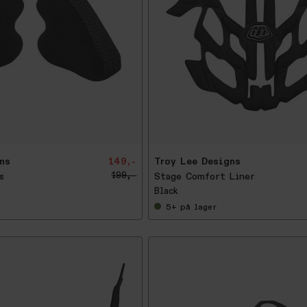
-
2
5
%
ns
149,-
Troy Lee Designs
199,-
s
Stage Comfort Liner
Black
5+
på lager