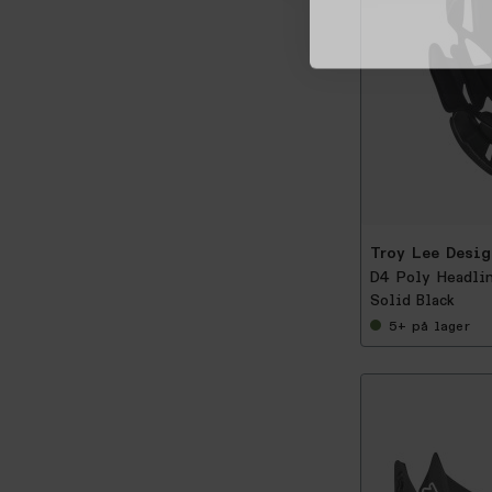
-
2
5
%
Troy Lee Desig
D4 Poly Headli
Solid Black
5+
på lager