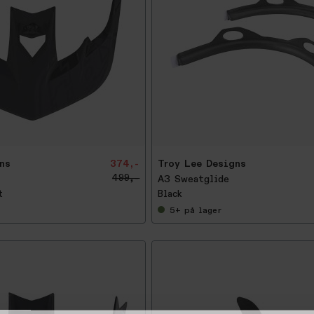
-
2
5
%
ns
374,-
Troy Lee Designs
499,-
A3 Sweatglide
t
Black
5+
på lager