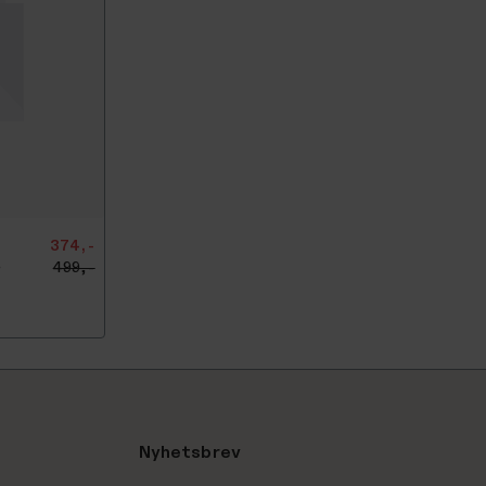
374,-
499,-
r
Nyhetsbrev