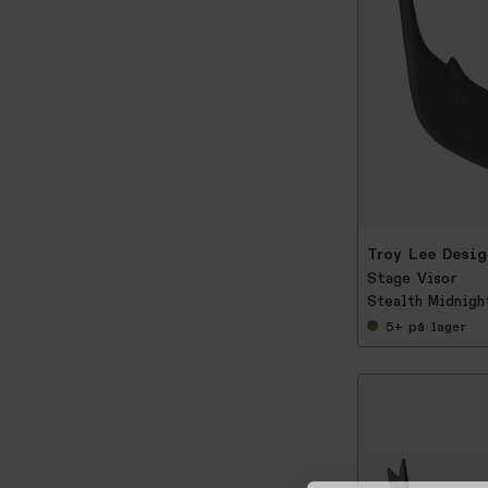
-
2
5
%
Troy Lee Desig
Stage Visor
Stealth Midnigh
5+
på lager