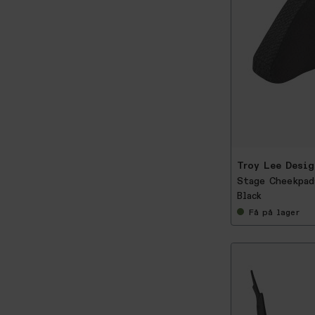
-
2
5
%
Troy Lee Desig
Stage Cheekpad
Black
Få
på lager