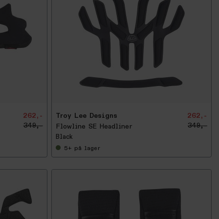
-
2
5
%
262,-
Troy Lee Designs
262,-
349,-
349,-
Flowline SE Headliner
Black
5+
på lager