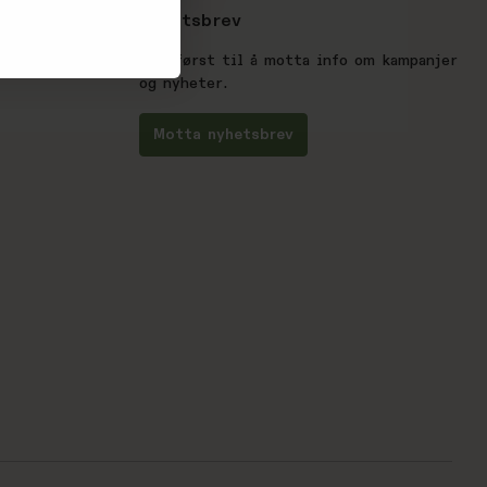
Nyhetsbrev
Vær først til å motta info om kampanjer
og nyheter.
Motta nyhetsbrev