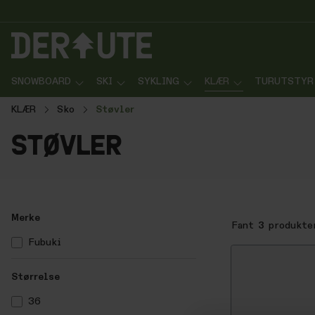
p til innhold
Gå til søk
Gå til navigasjon
SNOWBOARD
SKI
SYKLING
KLÆR
TURUTSTYR
KLÆR
Sko
Støvler
støvler
Merke
Fant
3
produkte
Fubuki
Størrelse
36