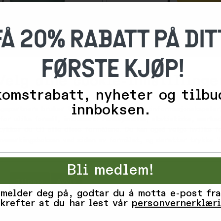
FÅ 20% RABATT PÅ DIT
FØRSTE KJØP!
-
Velg dine cookie-innstillinge
3
0
omstrabatt, nyheter og tilbu
%
innboksen.
ngspartnere bruker teknologier, inkludert informasjonskapsler,
1 043,-
Fubuki
for ulike formål, inkludert: Funksjonelle, statistiske, marked
1 490,-
ss Green
Niseko 2.0, Yellow
tykker du til alle disse formålene. Du kan også velge hvilke 
 avmerkingsboksen ved siden av formålet, og deretter trykke 'L
5+
på lager
Bli medlem!
Tilpass
Avvis
Godta alle informasjonskapsler
 melder deg på, godtar du å motta e-post fra
krefter at du har lest vår
personvernerklær