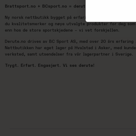
Brattsport.no + BCsport.no = derute.no
Ny norsk nettbutikk bygget på erfaring, lidenskap og ekte 
du kvalitetsmerker og nøye utvalgte produkter for deg som 
enn hos de store sportskjedene – vi vet forskjellen.
Derute.no drives av BC Sport AS, med over 20 års erfaring i
Nettbutikken har eget lager på Hvalstad i Asker, med kund
verksted, samt utsendelser fra vår lagerpartner i Sverige.
Trygt. Erfart. Engasjert. Vi ses derute!