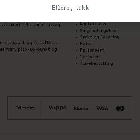
Trenger du hjelp?
Ellers, takk
Om oss
utstyrs-glede. Hos oss finner
Kontakt oss
vil ha et litt annet utvalg
Salgsbetingelser
Frakt og levering
nnen sport og friluftsliv.
Retur
esenter, pick-up-punkt og
Personvern
Verksted
Timebestilling