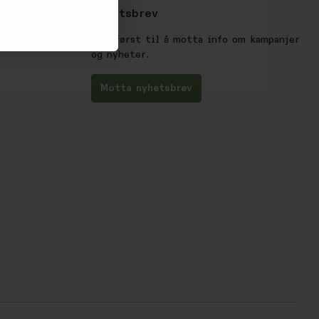
Nyhetsbrev
Vær først til å motta info om kampanjer
og nyheter.
Motta nyhetsbrev