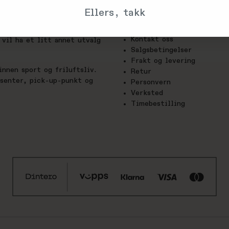
Trenger du hjelp?
Ellers, takk
Om oss
utstyrs-glede. Hos oss finner
Kontakt oss
vil ha et litt annet utvalg
Salgsbetingelser
Frakt og levering
nnen sport og friluftsliv.
Retur
esenter, pick-up-punkt og
Personvern
Verksted
Timebestilling