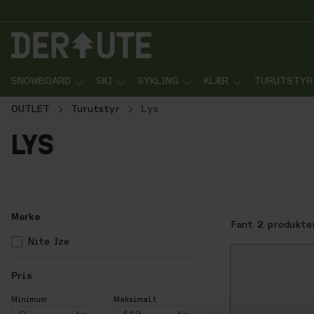
p til innhold
Gå til søk
Gå til navigasjon
SNOWBOARD
SKI
SYKLING
KLÆR
TURUTSTYR
OUTLET
Turutstyr
Lys
lys
Merke
Fant
2
produkte
Nite Ize
Pris
Minimum
Maksimalt