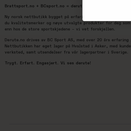
Brattsport.no + BCsport.no = derute.no
Ny norsk nettbutikk bygget på erfaring, lidenskap og ekte 
du kvalitetsmerker og nøye utvalgte produkter for deg som 
enn hos de store sportskjedene – vi vet forskjellen.
Derute.no drives av BC Sport AS, med over 20 års erfaring i
Nettbutikken har eget lager på Hvalstad i Asker, med kund
verksted, samt utsendelser fra vår lagerpartner i Sverige.
Trygt. Erfart. Engasjert. Vi ses derute!