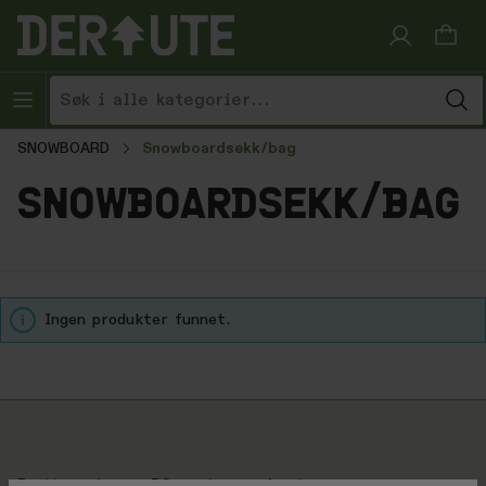
Hopp til innhold
SNOWBOARD
Snowboardsekk/bag
snowboardsekk/bag
Ingen produkter funnet.
Brattsport.no + BCsport.no = derute.no