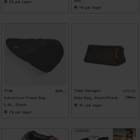
Set
Få
på lager
Få
på lager
-
5
0
%
Trek
Topo Designs
899,-
399,50
799,-
Adventure Frame Bag
Bike Bag, Black/Black
1.6L, Black
5+
på lager
Få
på lager