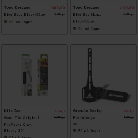
Topo Designs
Topo Designs
399,50
249,50
799,-
499,-
Bike Bag, Black/Blue
Bike Bag Mini,
Black/Blue
5+
på lager
5+
på lager
-
3
0
%
Nite Ize
Granite Design
174,-
139,-
249,-
199,-
Gear Tie Original
Portaledge
Xe
ProPacks 6 pk
Black, 32"
Få
på lager
Få
på lager