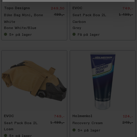
Topo Designs
EVOC
249,50
749,-
499,-
1 499,-
Bike Bag Mini, Bone
Seat Pack Boa 2L
White
Carbon
Bone White/Blue
Grey
5+
på lager
Få
på lager
-
5
0
%
EVOC
Holmenkol
749,-
124,-
1 499,-
249,-
Seat Pack Boa 2L
Recovery Cream
Loam
5+
på lager
5+
på lager