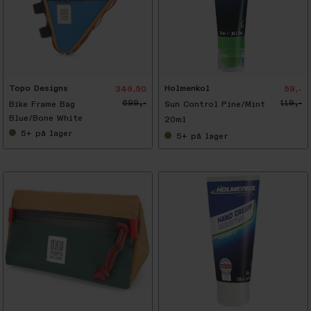
-
5
0
%
Topo Designs
Holmenkol
349,50
59,-
699,-
119,-
Bike Frame Bag
Sun Control Pine/Mint
Blue/Bone White
20ml
5+
på lager
5+
på lager
-
3
4
%