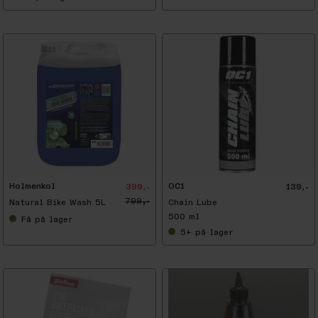
Holmenkol
OC1
399,-
139,-
799,-
Natural Bike Wash 5L
Chain Lube
500 ml
Få
på lager
5+
på lager