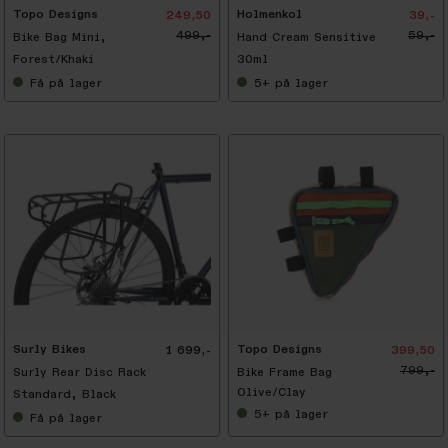
Topo Designs
Holmenkol
249,50
39,-
499,-
59,-
Bike Bag Mini,
Hand Cream Sensitive
Forest/Khaki
30ml
Få
på lager
5+
på lager
-
5
0
%
Surly Bikes
Topo Designs
1 699,-
399,50
799,-
Surly Rear Disc Rack
Bike Frame Bag
Olive/Clay
Standard, Black
5+
på lager
Få
på lager