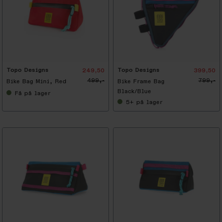
-
5
0
%
Topo Designs
Topo Designs
249,50
399,50
499,-
799,-
Bike Bag Mini, Red
Bike Frame Bag
Black/Blue
Få
på lager
5+
på lager
-
5
0
%