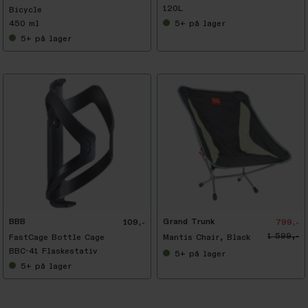
120L
Bicycle
450 ml
5+
på lager
5+
på lager
-
5
0
%
BBB
Grand Trunk
109,-
799,-
1 599,-
FastCage Bottle Cage
Mantis Chair, Black
BBC-41 Flaskestativ
5+
på lager
5+
på lager