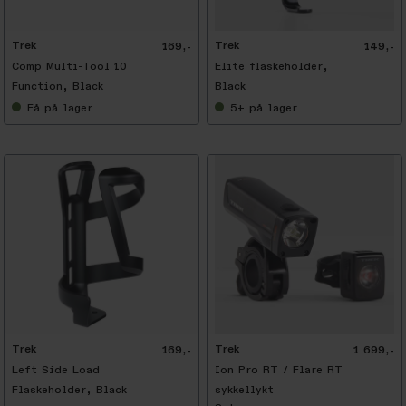
Trek
Trek
169,-
149,-
Comp Multi-Tool 10
Elite flaskeholder,
Function, Black
Black
Få
på lager
5+
på lager
Trek
Trek
169,-
1 699,-
Left Side Load
Ion Pro RT / Flare RT
Flaskeholder, Black
sykkellykt