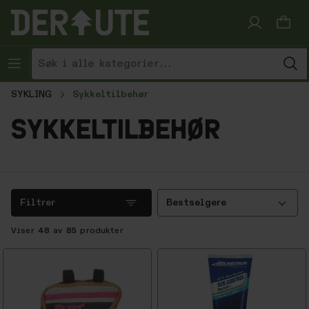
Hopp til innhold
SYKLING
Sykkeltilbehør
sykkeltilbehør
Filtrer
Bestselgere
Viser
48
av
85
produkter