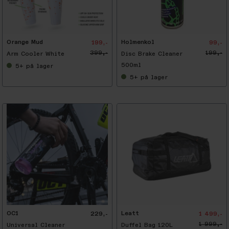
-
5
0
%
Orange Mud
Holmenkol
199,-
99,-
399,-
199,-
Arm Cooler White
Disc Brake Cleaner
500ml
5+
på lager
5+
på lager
-
2
5
%
OC1
Leatt
229,-
1 499,-
1 999,-
Universal Cleaner
Duffel Bag 120L