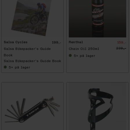
-
3
3
%
Salsa Cycles
Renthal
199,-
159,-
239,-
Salsa Bikepacker's Guide
Chain Oil 250ml
Book
5+
på lager
Salsa Bikepacker's Guide Book
5+
på lager