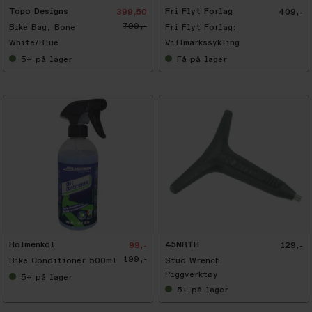
Topo Designs
Fri Flyt Forlag
399,50
409,-
799,-
Bike Bag, Bone
Fri Flyt Forlag:
White/Blue
Villmarkssykling
5+
på lager
Få
på lager
Holmenkol
45NRTH
99,-
129,-
199,-
Bike Conditioner 500ml
Stud Wrench
Piggverktøy
5+
på lager
5+
på lager