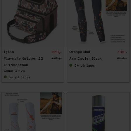
-
5
0
%
Igloo
Orange Mud
559,-
199,-
799,-
399,-
Playmate Gripper 22
Arm Cooler Black
Outdoorsman
5+
på lager
Camo Olive
5+
på lager