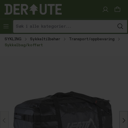
Hopp til innhold
SYKLING
Sykkeltilbehør
Transport/oppbevaring
Sykkelbag/koffert
Hopp over bildegalleri