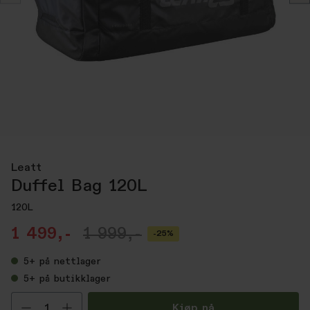
Leatt
Duffel Bag 120L
120L
1 499,-
1 999,-
-25%
5+
på nettlager
5+
på butikklager
Velg antall
Kjøp nå