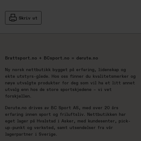
Skriv ut
Brattsport.no + BCsport.no = derute.no
Ny norsk nettbutikk bygget på erfaring, lidenskap og
ekte utstyrs-glede. Hos oss finner du kvalitetsmerker og
nøye utvalgte produkter for deg som vil ha et litt annet
utvalg enn hos de store sportskjedene – vi vet
forskjellen.
Derute.no drives av BC Sport AS, med over 20 års
erfaring innen sport og friluftsliv. Nettbutikken har
eget lager på Hvalstad i Asker, med kundesenter, pick-
up-punkt og verksted, samt utsendelser fra vår
lagerpartner i Sverige.