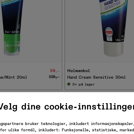
-
3
4
%
59,-
Holmenkol
FÅ 20% RABATT PÅ DIT
119,-
ne/Mint 20ml
Hand Cream Sensitive 30ml
5+
på lager
FØRSTE KJØP!
Velg dine cookie-innstillinge
omstrabatt, nyheter og tilbu
ngspartnere bruker teknologier, inkludert informasjonskapsler,
innboksen.
for ulike formål, inkludert: Funksjonelle, statistiske, marked