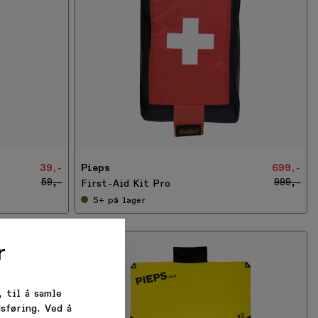
-
3
0
%
39,-
Pieps
699,-
T
59,-
999,-
First-Aid Kit Pro
5+
på lager
r
d rett i
 til å samle
sføring. Ved å