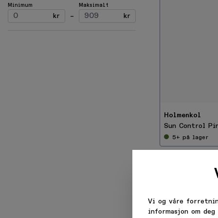
Minimum
Maksimalt
kr
–
kr
-
5
0
%
Holmenkol
Sun Control Pi
5+
på lager
Få velk
Vi og våre forretni
informasjon om deg 