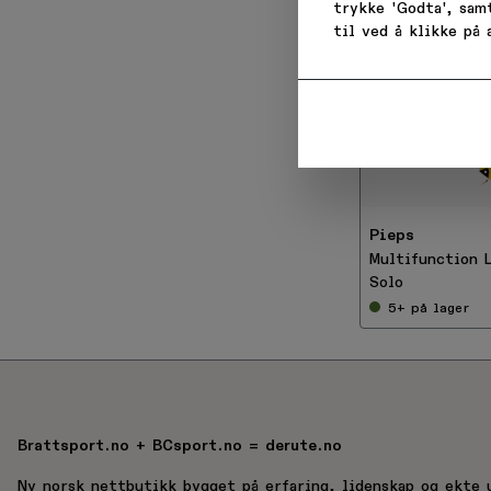
trykke 'Godta', sam
Email
til ved å klikke på
-
Når du
3
0
be
%
Pieps
Multifunction 
Solo
5+
på lager
Brattsport.no + BCsport.no = derute.no
Ny norsk nettbutikk bygget på erfaring, lidenskap og ekte 