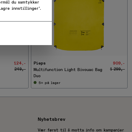
formål du samtykker
agre innstillinger'.
-
 oss og
3
0
ing
%
124,-
Pieps
909,-
249,-
1 299,-
Multifunction Light Bivouac Bag
Duo
5+
på lager
Nyhetsbrev
Vær først til å motta info om kampanjer