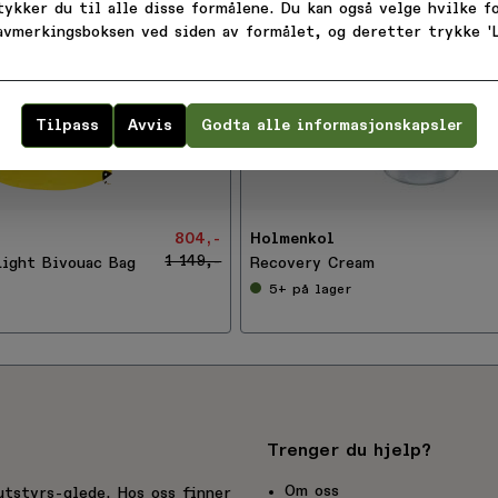
tykker du til alle disse formålene. Du kan også velge hvilke 
 avmerkingsboksen ved siden av formålet, og deretter trykke 'L
Bli medlem!
Tilpass
Avvis
Godta alle informasjonskapsler
-
 melder deg på, godtar du å motta e-post fra
5
0
krefter at du har lest vår
personvernerklær
%
804,-
Holmenkol
Ellers, takk
1 149,-
Light Bivouac Bag
Recovery Cream
5+
på lager
Trenger du hjelp?
Om oss
utstyrs-glede. Hos oss finner