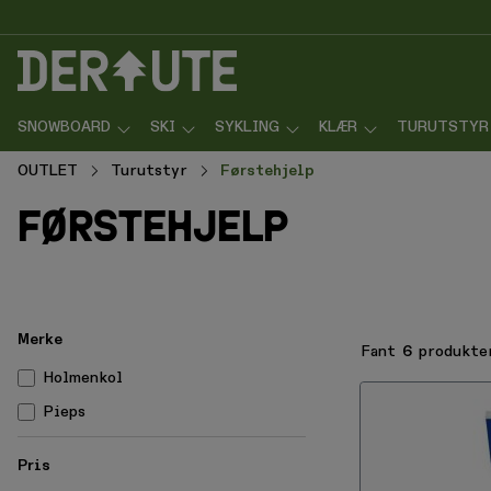
p til innhold
Gå til søk
Gå til navigasjon
SNOWBOARD
SKI
SYKLING
KLÆR
TURUTSTYR
OUTLET
Turutstyr
Førstehjelp
førstehjelp
Merke
Fant
6
produkte
Holmenkol
Pieps
Pris