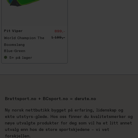
Pit Viper
899,-
1 199,-
World Champion The
Boomslang
Blue-Green
5+
på lager
Brattsport.no + BCsport.no = derute.no
Ny norsk nettbutikk bygget på erfaring, lidenskap og
ekte utstyrs-glede. Hos oss finner du kvalitetsmerker og
nøye utvalgte produkter for deg som vil ha et litt annet
utvalg enn hos de store sportskjedene – vi vet
forskjellen.