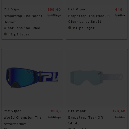
Pit Viper
Pit Viper
899,40
449,-
1 499,-
599,-
Brapstrap The Roost
Brapstrap The Exec, S
Clear Lens, Small
Rocket
Clear lens included
5+
på lager
Få
på lager
-
4
0
%
Pit Viper
Pit Viper
899,-
179,40
1 199,-
299,-
World Champion The
Brapstrap Tear Off
14 pk.
Aftermarket