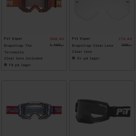
-
4
0
%
Pit Viper
Pit Viper
899,40
179,40
1 499,-
299,-
Brapstrap The
Brapstrap Clear Lens
Clear lens
Terremoto
Clear lens included
5+
på lager
Få
på lager
-
2
5
%