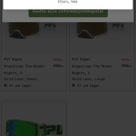
Ellers, takk
Godta alle informasjonskapsler
-
2
5
%
Pit Viper
Pit Viper
449,-
449,-
599,-
599,-
Brapstrap The Miami
Brapstrap The Miami
Nights, S
Nights, L
Gold Lens, Small
Gold Lens, Large
5+
på lager
5+
på lager