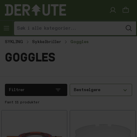
Hopp til innhold
SYKLING
Sykkelbriller
Goggles
goggles
Filtrer
Bestselgere
Fant
11
produkter