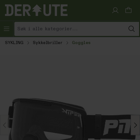
Hopp til innhold
SYKLING
Sykkelbriller
Goggles
Hopp over bildegalleri