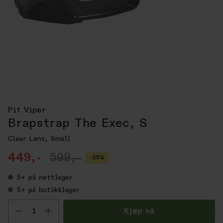
Pit Viper
Brapstrap The Exec, S
Clear Lens, Small
449,-
599,-
-25%
5+
på nettlager
5+
på butikklager
Velg antall
Kjøp nå