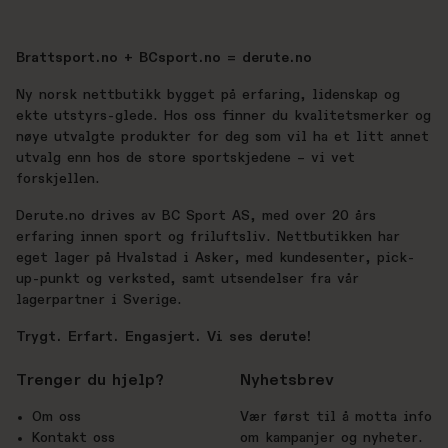
Brattsport.no + BCsport.no = derute.no
Ny norsk nettbutikk bygget på erfaring, lidenskap og
ekte utstyrs-glede. Hos oss finner du kvalitetsmerker og
nøye utvalgte produkter for deg som vil ha et litt annet
utvalg enn hos de store sportskjedene – vi vet
forskjellen.
Derute.no drives av BC Sport AS, med over 20 års
erfaring innen sport og friluftsliv. Nettbutikken har
eget lager på Hvalstad i Asker, med kundesenter, pick-
up-punkt og verksted, samt utsendelser fra vår
lagerpartner i Sverige.
Trygt. Erfart. Engasjert. Vi ses derute!
Trenger du hjelp?
Nyhetsbrev
Om oss
Vær først til å motta info
Kontakt oss
om kampanjer og nyheter.