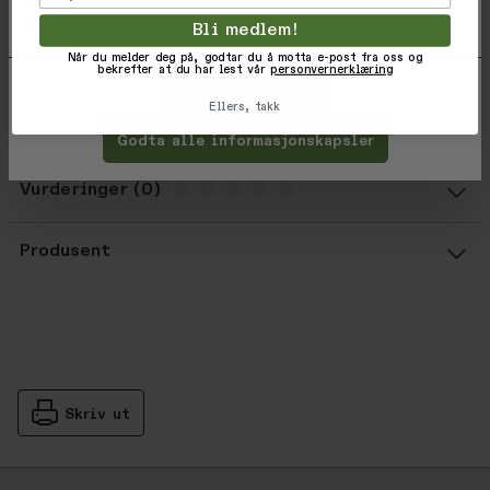
å klikke på avmerkingsboksen ved siden av formålet,
Helmet Compatible
og deretter trykke 'Lagre innstillinger'.
Bli medlem!
Removeable Nose Guard
Two Sizes Available: Offered in Small and Large
Når du melder deg på, godtar du å motta e-post fra oss og
bekrefter at du har lest vår
personvernerklæring
Tilpass
Avvis
Varekode: E-BS-THEEXEC-PCA-CL
Ellers, takk
EAN: 810152607251
Godta alle informasjonskapsler
Vurderinger
Gjennomsnittsvurdering: %score% a
Produsent
Skriv ut