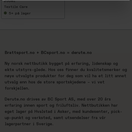
250ml
Textile Care
5+
på lager
Brattsport.no + BCsport.no = derute.no
Ny norsk nettbutikk bygget på erfaring, lidenskap og
ekte utstyrs-glede. Hos oss finner du kvalitetsmerker og
nøye utvalgte produkter for deg som vil ha et litt annet
utvalg enn hos de store sportskjedene – vi vet
forskjellen.
Derute.no drives av BC Sport AS, med over 20 års
erfaring innen sport og friluftsliv. Nettbutikken har
eget lager på Hvalstad i Asker, med kundesenter, pick-
up-punkt og verksted, samt utsendelser fra vår
lagerpartner i Sverige.