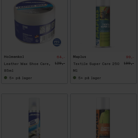
-
5
0
%
Holmenkol
Maplus
64,-
99,-
129,-
199,-
Leather Wax Shoe Care,
Textile Super Care 250
85ml
Ml
5+
på lager
5+
på lager
-