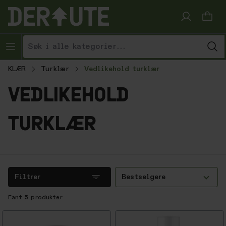
Hopp til innhold
KLÆR
Turklær
Vedlikehold turklær
vedlikehold
turklær
Filtrer
Bestselgere
Fant
5
produkter