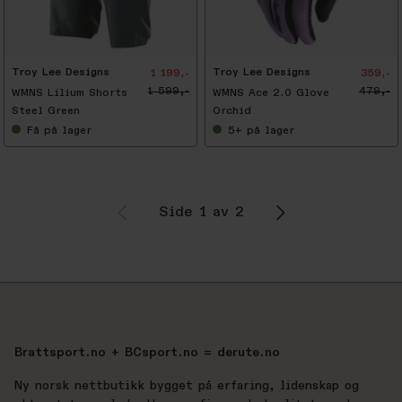
-
2
5
%
Troy Lee Designs
Troy Lee Designs
1 199,-
359,-
1 599,-
479,-
WMNS Lilium Shorts
WMNS Ace 2.0 Glove
Steel Green
Orchid
Få
på lager
5+
på lager
Side 1 av 2
Brattsport.no + BCsport.no = derute.no
Ny norsk nettbutikk bygget på erfaring, lidenskap og