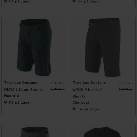
Få
på lager
5+
på lager
-
2
5
%
Troy Lee Designs
Troy Lee Designs
1 124,-
1 274,-
1 499,-
1 699,-
WMNS Lilium Shorts
WMNS Mischief
Emerald
Shorts
Få
på lager
Charcoal
Få
på lager