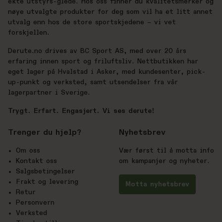
ekte utstyrs-glede. Hos oss finner du kvalitetsmerker og
nøye utvalgte produkter for deg som vil ha et litt annet
utvalg enn hos de store sportskjedene – vi vet
forskjellen.
Derute.no drives av BC Sport AS, med over 20 års
erfaring innen sport og friluftsliv. Nettbutikken har
eget lager på Hvalstad i Asker, med kundesenter, pick-
up-punkt og verksted, samt utsendelser fra vår
lagerpartner i Sverige.
Trygt. Erfart. Engasjert. Vi ses derute!
Trenger du hjelp?
Nyhetsbrev
Om oss
Vær først til å motta info
Kontakt oss
om kampanjer og nyheter.
Salgsbetingelser
Frakt og levering
Motta nyhetsbrev
Retur
Personvern
Verksted