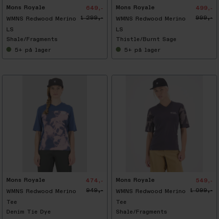
Mons Royale
Mons Royale
649,-
499,-
1 299,-
999,-
WMNS Redwood Merino
WMNS Redwood Merino
LS
LS
Shale/Fragments
Thistle/Burnt Sage
5+
på lager
5+
på lager
-
5
0
%
Mons Royale
Mons Royale
474,-
549,-
949,-
1 099,-
WMNS Redwood Merino
WMNS Redwood Merino
Tee
Tee
Denim Tie Dye
Shale/Fragments