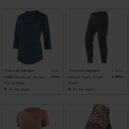
-
2
5
%
Troy Lee Designs
Troy Lee Designs
599,-
1 424,-
799,-
1 899,-
WMNS Mischief Jersey
Resist Pant, Black
Floral Blue
Black
5+
på lager
5+
på lager