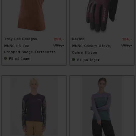
-
5
0
%
Troy Lee Designs
Dakine
299,-
154,-
399,-
309,-
WMNS SS Tee
WMNS Covert Glove,
Cropped Badge Terracotta
Ochre Stripe
Få
på lager
5+
på lager
-
5
0
%