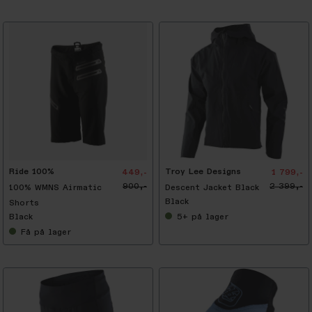
-
2
5
%
Ride 100%
Troy Lee Designs
449,-
1 799,-
900,-
2 399,-
100% WMNS Airmatic
Descent Jacket Black
Black
Shorts
Black
5+
på lager
Få
på lager