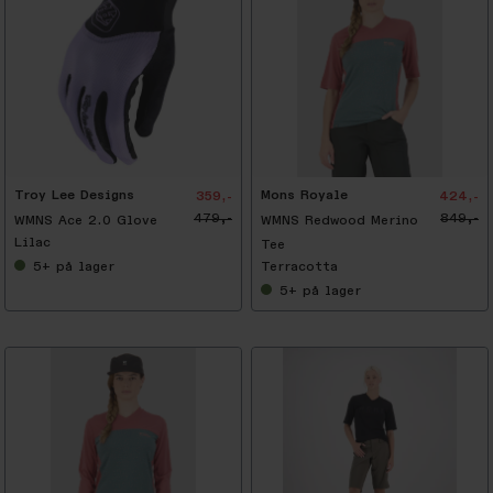
-
5
0
%
Troy Lee Designs
Mons Royale
359,-
424,-
479,-
849,-
WMNS Ace 2.0 Glove
WMNS Redwood Merino
Lilac
Tee
5+
på lager
Terracotta
5+
på lager