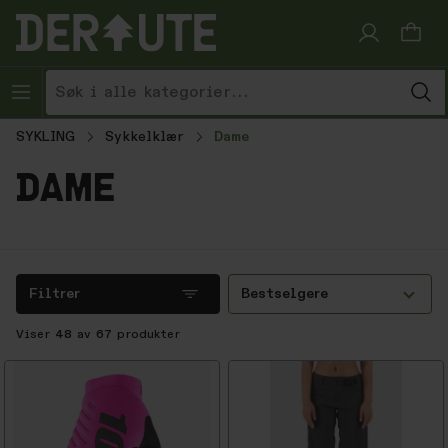
Hopp til innhold
SYKLING
Sykkelklær
Dame
dame
Filtrer
Bestselgere
Viser
48
av
67
produkter