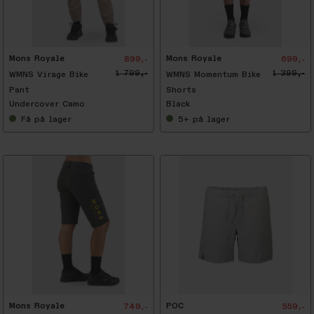
-
5
0
%
Mons Royale
Mons Royale
899,-
699,-
1 799,-
1 399,-
WMNS Virage Bike
WMNS Momentum Bike
Pant
Shorts
Undercover Camo
Black
Få
på lager
5+
på lager
-
3
0
%
Mons Royale
POC
749,-
559,-