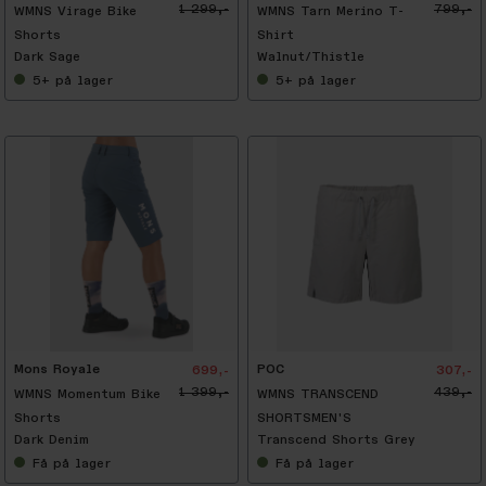
1 299,-
799,-
WMNS Virage Bike
WMNS Tarn Merino T-
Shorts
Shirt
Dark Sage
Walnut/Thistle
5+
på lager
5+
på lager
-
3
0
%
Mons Royale
POC
699,-
307,-
1 399,-
439,-
WMNS Momentum Bike
WMNS TRANSCEND
Shorts
SHORTSMEN'S
Dark Denim
Transcend Shorts Grey
Få
på lager
Få
på lager