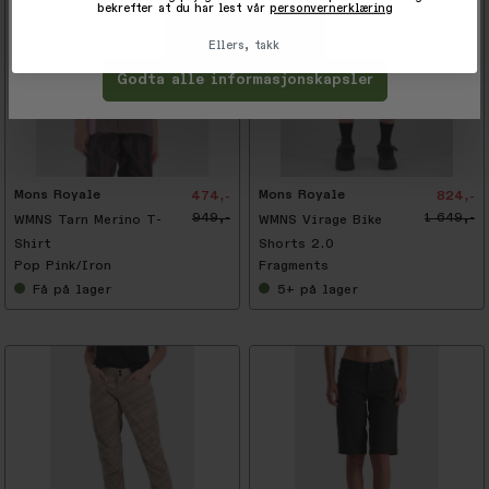
bekrefter at du har lest vår
personvernerklæring
Tilpass
Avvis
Ellers, takk
Godta alle informasjonskapsler
-
5
0
%
Mons Royale
Mons Royale
474,-
824,-
949,-
1 649,-
WMNS Tarn Merino T-
WMNS Virage Bike
Shirt
Shorts 2.0
Pop Pink/Iron
Fragments
Få
på lager
5+
på lager