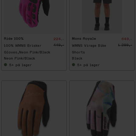
-
5
0
%
Ride 100%
Mons Royale
224,-
649,-
449,-
1 299,-
100% WMNS Brisker
WMNS Virage Bike
Gloves,Neon Pink/Black
Shorts
Neon Pink/Black
Black
5+
på lager
5+
på lager
-
5
0
%