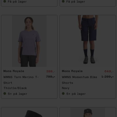
Få
på lager
Få
på lager
-
5
0
%
Mons Royale
Mons Royale
399,-
649,-
799,-
1 299,-
WMNS Tarn Merino T-
WMNS Momentum Bike
Shirt
Shorts
Thistle/Black
Navy
5+
på lager
5+
på lager