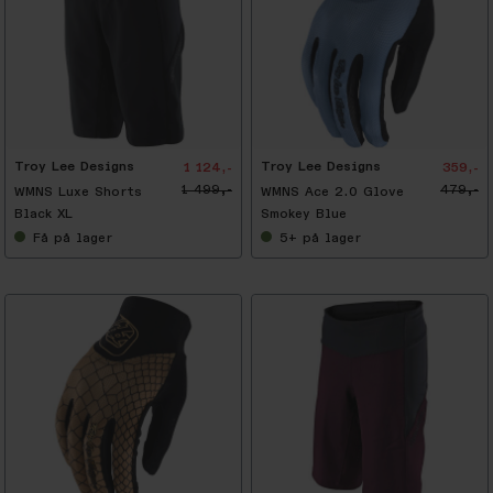
-
2
5
%
Troy Lee Designs
Troy Lee Designs
1 124,-
359,-
1 499,-
479,-
WMNS Luxe Shorts
WMNS Ace 2.0 Glove
Black XL
Smokey Blue
Få
på lager
5+
på lager
-
2
5
%