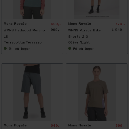
-
5
0
%
Mons Royale
Mons Royale
499,-
774,-
999,-
1 549,-
WMNS Redwood Merino
WMNS Virage Bike
LS
Shorts 2.0
Terracotta/Terrazzo
Olive Night
5+
på lager
Få
på lager
-
5
0
%
Mons Royale
Mons Royale
649,-
399,-