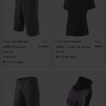
-
2
5
%
Troy Lee Designs
Troy Lee Designs
974,-
524,-
1 299,-
699,-
WMNS Mischief
WMNS Lilium SS Jersey
Black
Shorts
Charcoal
Få
på lager
Få
på lager