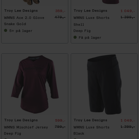
Troy Lee Designs
Troy Lee Designs
359,-
1 049,-
479,-
1 399,-
WMNS Ace 2.0 Glove
WMNS Luxe Shorts
Snake Gold
Shell
5+
på lager
Deep Fig
Få
på lager
-
2
5
%
Troy Lee Designs
Troy Lee Designs
599,-
1 049,-
799,-
1 399,-
WMNS Mischief Jersey
WMNS Luxe Shorts
Deep Fig
Black