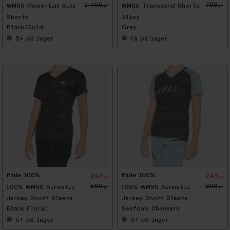
1 499,-
799,-
WMNS Momentum Bike
WMNS Transcend Shorts
Shorts
Alloy
Black/Gold
Grey
5+
på lager
Få
på lager
-
5
0
%
Ride 100%
Ride 100%
249,-
249,-
500,-
500,-
100% WMNS Airmatic
100% WMNS Airmatic
Jersey Short Sleeve
Jersey Short Sleeve
Black Floral
Seafoam Checkers
5+
på lager
5+
på lager