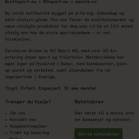
Brattsport.no + BCsport.no = derute.no
Ny norsk nettbutikk bygget på erfaring, lidenskap og
ekte utstyrs-glede. Hos oss finner du kvalitetsmerker og
nøye utvalgte produkter for deg som vil ha et litt annet
utvalg enn hos de store sportskjedene – vi vet
forskjellen.
Derute.no drives av BC Sport AS, med over 20 års
erfaring innen sport og friluftsliv. Nettbutikken har
eget lager på Hvalstad i Asker, med kundesenter, pick-
up-punkt og verksted, samt utsendelser fra vår
lagerpartner i Sverige.
Trygt. Erfart. Engasjert. Vi ses derute!
Trenger du hjelp?
Nyhetsbrev
Om oss
Vær først til å motta info
Kontakt oss
om kampanjer og nyheter.
Salgsbetingelser
Frakt og levering
Motta nyhetsbrev