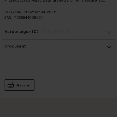
Elasticated waist with drawstring for a secure fit.
Varekode: PC621411040MED1
EAN: 7325541008654
Vurderinger
Gjennomsnittsvurdering: %score% a
Produsent
Skriv ut