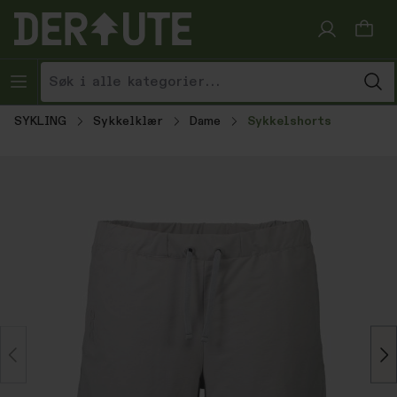
Hopp til innhold
SYKLING
Sykkelklær
Dame
Sykkelshorts
Hopp over bildegalleri