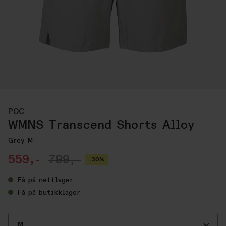
POC
WMNS Transcend Shorts Alloy
Grey M
559,-
799,-
-30%
Få
på nettlager
Få
på butikklager
M