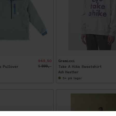
-
5
0
%
949,50
Gramicci
1 899,-
e Pullover
Take A Hike Sweatshirt
Ash Heather
5+
på lager