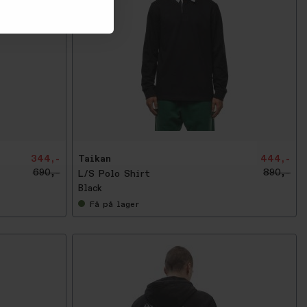
-
5
0
%
344,-
Taikan
444,-
690,-
890,-
L/S Polo Shirt
Black
Få
på lager