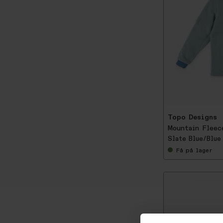
-
5
0
%
Topo Designs
Mountain Fleec
Slate Blue/Blue
Få
på lager