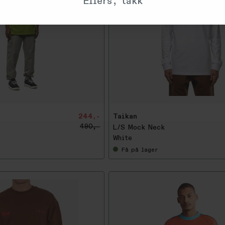
Ellers, takk
-
5
0
%
244,-
Taikan
490,-
L/S Mock Neck
White
Få
på lager