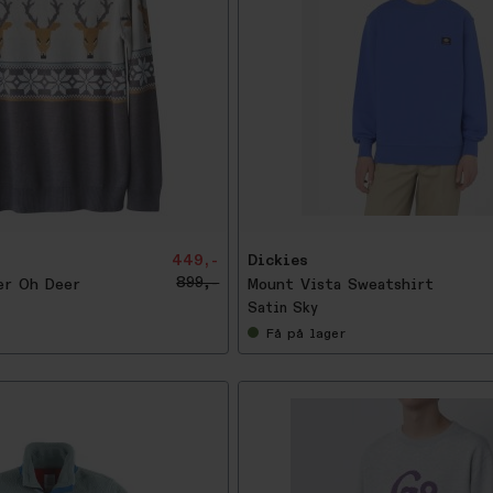
-
5
0
%
449,-
Dickies
899,-
er Oh Deer
Mount Vista Sweatshirt
Satin Sky
Få
på lager