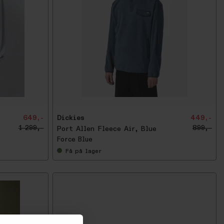
-
5
0
%
649,-
Dickies
449,-
1 299,-
899,-
Port Allen Fleece Air, Blue
Force Blue
Få
på lager