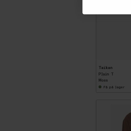
-
5
0
%
Taikan
Plain T
Moss
Få
på lager