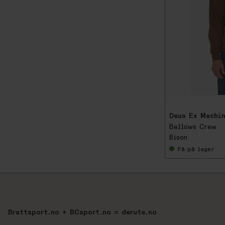
-
5
0
%
Deus Ex Machi
Bellows Crew
Bison
Få
på lager
Brattsport.no + BCsport.no = derute.no