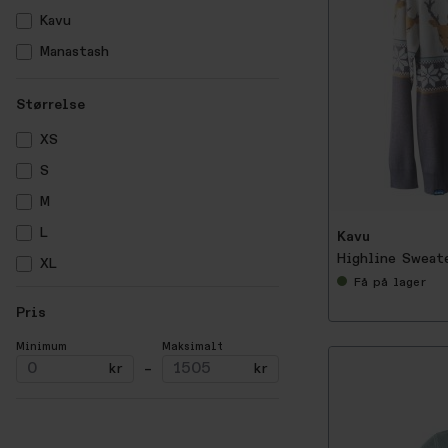
Kavu
Manastash
Taikan
Størrelse
Timberland
XS
Topo Designs
-
5
S
Vans
0
%
M
L
Kavu
Highline Sweat
XL
Få
på lager
Pris
Minimum
Maksimalt
kr
–
kr