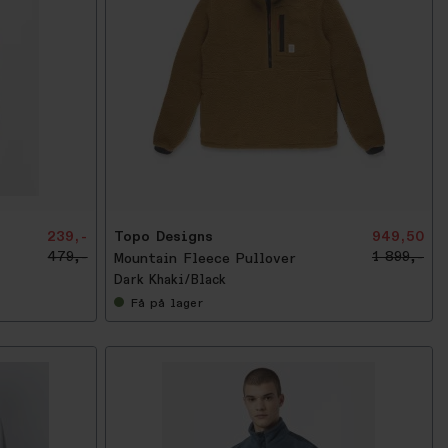
-
5
0
%
239,-
Topo Designs
949,50
479,-
1 899,-
Mountain Fleece Pullover
Dark Khaki/Black
Få
på lager