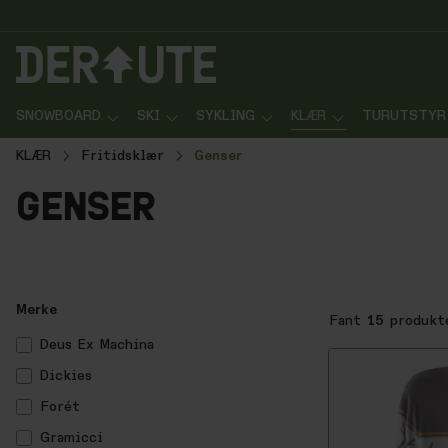
p til innhold
Gå til søk
Gå til navigasjon
SNOWBOARD
SKI
SYKLING
KLÆR
TURUTSTYR
KLÆR
Fritidsklær
Genser
genser
Merke
Fant
15
produkt
Deus Ex Machina
Dickies
Forét
Gramicci