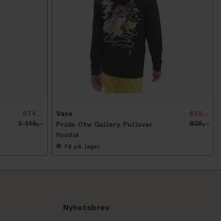
-
5
0
%
574,-
Vans
419,-
1 149,-
839,-
Pride Otw Gallery Pullover
Hoodie
Få
på lager
Nyhetsbrev