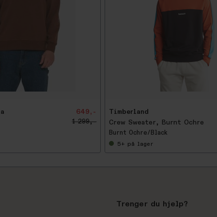
-
5
0
%
na
649,-
Timberland
1 299,-
Crew Sweater, Burnt Ochre
Burnt Ochre/Black
5+
på lager
Trenger du hjelp?