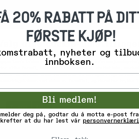
FÅ 20% RABATT PÅ DIT
FØRSTE KJØP!
Velg dine cookie-innstillinge
-
3
omstrabatt, nyheter og tilbu
0
%
innboksen.
ngspartnere bruker teknologier, inkludert informasjonskapsler,
for ulike formål, inkludert: Funksjonelle, statistiske, marked
844,-
Forét
tykker du til alle disse formålene. Du kan også velge hvilke 
1 690,-
hirts Hemp
Marsh Rib Turtleneck
 avmerkingsboksen ved siden av formålet, og deretter trykke 'L
Brown
Få
på lager
Bli medlem!
Tilpass
Avvis
Godta alle informasjonskapsler
 melder deg på, godtar du å motta e-post fra
krefter at du har lest vår
personvernerklær