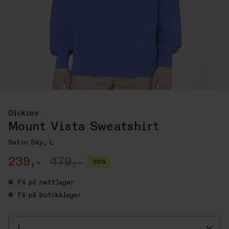
Dickies
Mount Vista Sweatshirt
Satin Sky, L
239,-
479,-
-50%
Få
på nettlager
Få
på butikklager
L