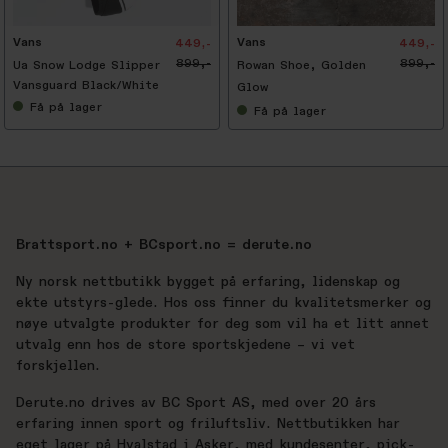
%
Vans
Vans
449,-
449,-
899,-
899,-
Ua Snow Lodge Slipper
Rowan Shoe, Golden
Vansguard Black/White
Glow
Få
på lager
Få
på lager
Brattsport.no + BCsport.no = derute.no
Ny norsk nettbutikk bygget på erfaring, lidenskap og
ekte utstyrs-glede. Hos oss finner du kvalitetsmerker og
nøye utvalgte produkter for deg som vil ha et litt annet
utvalg enn hos de store sportskjedene – vi vet
forskjellen.
Derute.no drives av BC Sport AS, med over 20 års
erfaring innen sport og friluftsliv. Nettbutikken har
eget lager på Hvalstad i Asker, med kundesenter, pick-