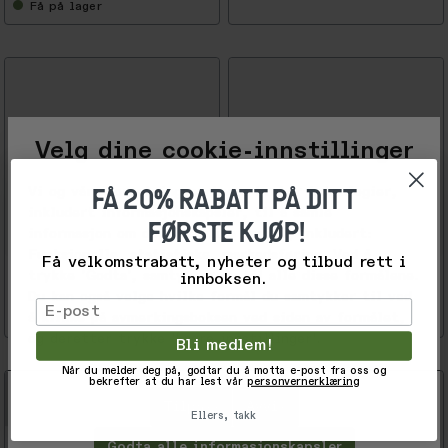
Få
på lager
Velg dine cookie-innstillinger
FÅ 20% RABATT PÅ DITT
Vi og våre forretningspartnere bruker teknologier,
-
3
inkludert informasjonskapsler, til å samle
FØRSTE KJØP!
0
informasjon om deg for ulike formål, inkludert:
%
Funksjonelle, statistiske, markedsføring. Ved å
Få velkomstrabatt, nyheter og tilbud rett i
Subu
Subu
237,-
293,-
trykke 'Godta', samtykker du til alle disse formålene.
innboksen.
339,-
419,-
Du kan også velge hvilke formål du samtykker til ved
Permanent Navy
RE: Black
Email
å klikke på avmerkingsboksen ved siden av formålet,
Få
på lager
Få
på lager
og deretter trykke 'Lagre innstillinger'.
Bli medlem!
Når du melder deg på, godtar du å motta e-post fra oss og
bekrefter at du har lest vår
personvernerklæring
Tilpass
Avvis
Ellers, takk
Godta alle informasjonskapsler