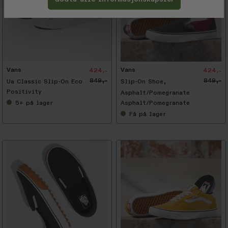
-
5
0
%
Vans
Vans
424,-
424,-
849,-
849,-
Ua Classic Slip-On Eco
Slip-On Shoe,
Positivity
Asphalt/Pomegranate
5+
på lager
Asphalt/Pomegranate
Få
på lager
-
5
0