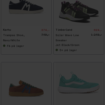
-
5
0
%
Karhu
Timberland
374,-
624,-
749,-
1 249,-
Trampas Shoe,
Solar Wave Low
Navy/White
Sneaker
Jet Black/Green
Få
på lager
5+
på lager
-
5
0
%