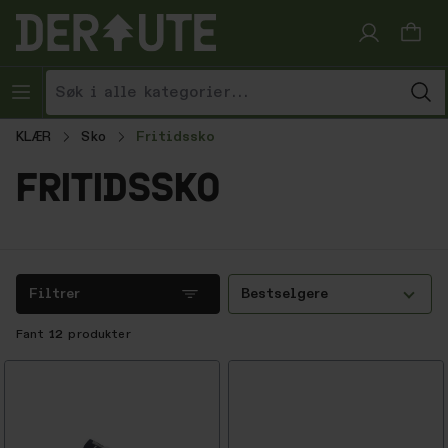
Hopp til innhold
KLÆR
Sko
Fritidssko
fritidssko
Filtrer
Bestselgere
Fant
12
produkter