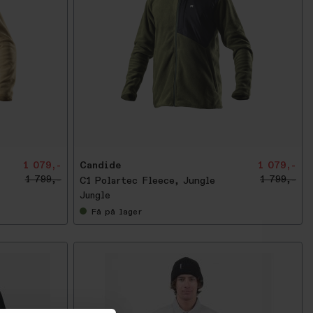
-
4
0
%
1 079,-
Candide
1 079,-
1 799,-
1 799,-
C1 Polartec Fleece, Jungle
Jungle
Få
på lager