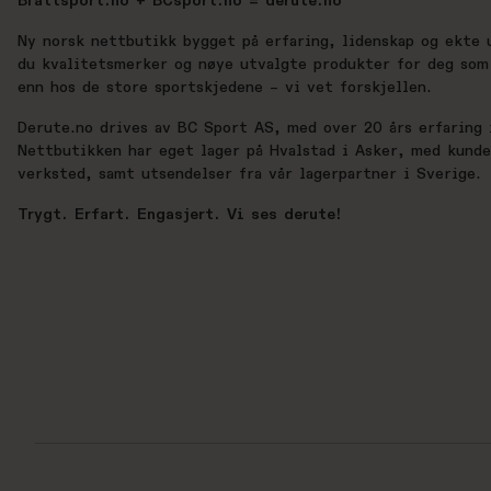
Brattsport.no + BCsport.no = derute.no
Ny norsk nettbutikk bygget på erfaring, lidenskap og ekte 
du kvalitetsmerker og nøye utvalgte produkter for deg som 
enn hos de store sportskjedene – vi vet forskjellen.
Derute.no drives av BC Sport AS, med over 20 års erfaring i
Nettbutikken har eget lager på Hvalstad i Asker, med kund
verksted, samt utsendelser fra vår lagerpartner i Sverige.
Trygt. Erfart. Engasjert. Vi ses derute!