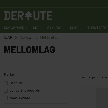
p til innhold
Gå til søk
Gå til navigasjon
SNOWBOARD
SKI
SYKLING
KLÆR
TURUTSTYR
KLÆR
Turklær
Mellomlag
mellomlag
Merke
Fant
7
produkte
Candide
Jones Snowboards
Mons Royale