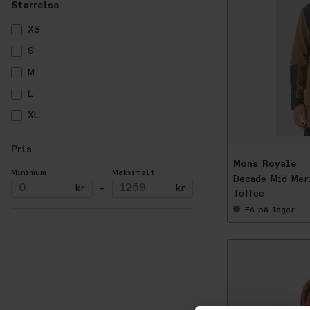
Størrelse
XS
S
M
L
-
5
XL
0
%
Pris
Mons Royale
Minimum
Maksimalt
Decade Mid Mer
kr
–
kr
Toffee
Få
på lager