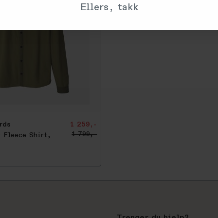
Ellers, takk
rds
1 259,-
1 799,-
 Fleece Shirt,