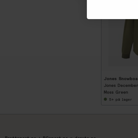
-
3
0
%
Jones Snowboa
Jones December
Moss Green
5+
på lager