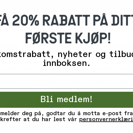
FÅ 20% RABATT PÅ DIT
FØRSTE KJØP!
Velg dine cookie-innstillinge
-
3
omstrabatt, nyheter og tilbu
0
%
innboksen.
ngspartnere bruker teknologier, inkludert informasjonskapsler,
for ulike formål, inkludert: Funksjonelle, statistiske, marked
1 139,-
Jones Snowboards
tykker du til alle disse formålene. Du kan også velge hvilke 
1 899,-
eece, Rooibos
Jones December Fleece Shirt,
 avmerkingsboksen ved siden av formålet, og deretter trykke 'L
Black
Stealth Black
5+
på lager
Bli medlem!
Tilpass
Avvis
Godta alle informasjonskapsler
 melder deg på, godtar du å motta e-post fra
krefter at du har lest vår
personvernerklær