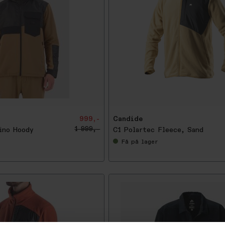
-
4
0
%
999,-
Candide
1 999,-
ino Hoody
C1 Polartec Fleece, Sand
Få
på lager