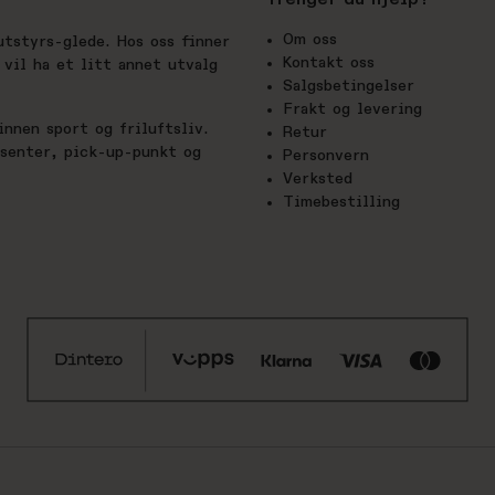
Trenger du hjelp?
Om oss
utstyrs-glede. Hos oss finner
Kontakt oss
vil ha et litt annet utvalg
Salgsbetingelser
Frakt og levering
nnen sport og friluftsliv.
Retur
esenter, pick-up-punkt og
Personvern
Verksted
Timebestilling