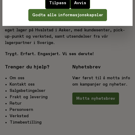
utvalg enn hos de store sportskjedene – vi vet
Tilpass
Avvis
forskjellen.
Godta alle informasjonskapsler
Derute.no drives av BC Sport AS, med over 20 års
erfaring innen sport og friluftsliv. Nettbutikken har
eget lager på Hvalstad i Asker, med kundesenter, pick-
up-punkt og verksted, samt utsendelser fra vår
lagerpartner i Sverige.
Trygt. Erfart. Engasjert. Vi ses derute!
Trenger du hjelp?
Nyhetsbrev
Om oss
Vær først til å motta info
Kontakt oss
om kampanjer og nyheter.
Salgsbetingelser
Frakt og levering
Motta nyhetsbrev
Retur
Personvern
Verksted
Timebestilling