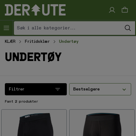
Hopp til innhold
KLÆR
Fritidsklær
Undertøy
undertøy
Filtrer
Bestselgere
Fant
2
produkter