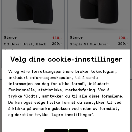
-
5
0
%
Stance
Stance
149,-
199,-
299,-
399,-
OG Boxer Brief, Black
Staple St 6In Boxer,
Black
Black
5+
på lager
Black
Velg dine cookie-innstillinger
Få
på lager
Vi og våre forretningspartnere bruker teknologier,
inkludert informasjonskapsler, til å samle
informasjon om deg for ulike formål, inkludert:
Funksjonelle, statistiske, markedsføring. Ved å
trykke 'Godta', samtykker du til alle disse formålene.
Du kan også velge hvilke formål du samtykker til ved
Brattsport.no + BCsport.no = derute.no
å klikke på avmerkingsboksen ved siden av formålet,
Ny norsk nettbutikk bygget på erfaring, lidenskap og
og deretter trykke 'Lagre innstillinger'.
ekte utstyrs-glede. Hos oss finner du kvalitetsmerker og
nøye utvalgte produkter for deg som vil ha et litt annet