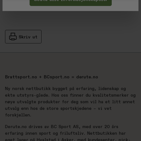
Skriv ut
Brattsport.no + BCsport.no = derute.no
Ny norsk nettbutikk bygget på erfaring, lidenskap og
ekte utstyrs-glede. Hos oss finner du kvalitetsmerker og
nøye utvalgte produkter for deg som vil ha et litt annet
utvalg enn hos de store sportskjedene – vi vet
forskjellen.
Derute.no drives av BC Sport AS, med over 20 års
erfaring innen sport og friluftsliv. Nettbutikken har
eget lager på Hvalstad i Asker, med kundesenter, pick-