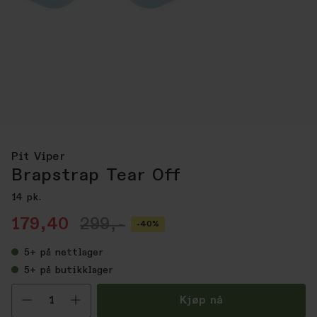
Pit Viper
Brapstrap Tear Off
14 pk.
179,40
299,-
-40%
5+
på nettlager
5+
på butikklager
Velg antall
Kjøp nå