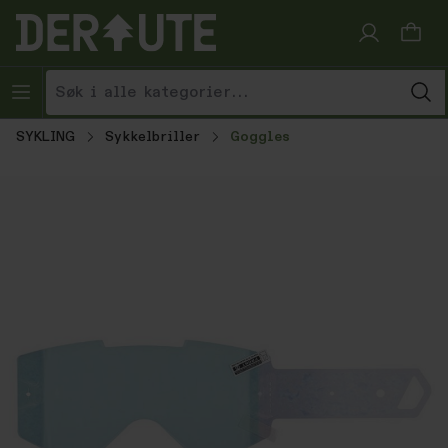
Hopp til innhold
SYKLING
Sykkelbriller
Goggles
Hopp over bildegalleri