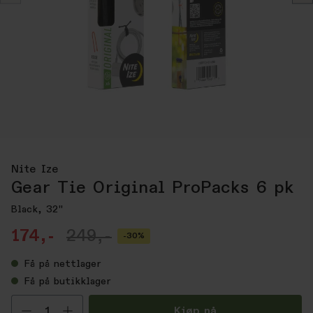
Nite Ize
Gear Tie Original ProPacks 6 pk
Black, 32"
174,-
249,-
-30%
Få
på nettlager
Få
på butikklager
Velg antall
Kjøp nå