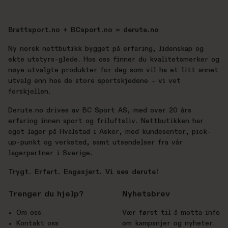
Brattsport.no + BCsport.no = derute.no
Ny norsk nettbutikk bygget på erfaring, lidenskap og
ekte utstyrs-glede. Hos oss finner du kvalitetsmerker og
nøye utvalgte produkter for deg som vil ha et litt annet
utvalg enn hos de store sportskjedene – vi vet
forskjellen.
Derute.no drives av BC Sport AS, med over 20 års
erfaring innen sport og friluftsliv. Nettbutikken har
eget lager på Hvalstad i Asker, med kundesenter, pick-
up-punkt og verksted, samt utsendelser fra vår
lagerpartner i Sverige.
Trygt. Erfart. Engasjert. Vi ses derute!
Trenger du hjelp?
Nyhetsbrev
Om oss
Vær først til å motta info
Kontakt oss
om kampanjer og nyheter.