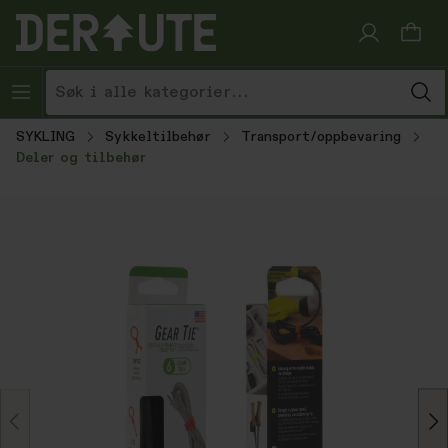
Hopp til innhold
SYKLING
Sykkeltilbehør
Transport/oppbevaring
Deler og tilbehør
Hopp over bildegalleri