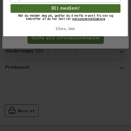
å klikke på avmerkingsboksen ved siden av formålet,
Won't scratch or mark
og deretter trykke 'Lagre innstillinger'.
Bli medlem!
Made in the USA
6 x 82.2 cm
Når du melder deg på, godtar du å motta e-post fra oss og
bekrefter at du har lest vår
personvernerklæring
Tilpass
Avvis
Ellers, takk
Varekode: 094664033610
EAN: 094664033610
Godta alle informasjonskapsler
Vurderinger
Gjennomsnittsvurdering: %score% a
Produsent
Skriv ut