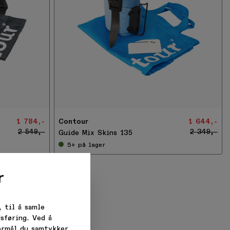
-
3
0
%
1 784,-
Contour
1 644,-
2 549,-
2 349,-
Guide Mix Skins 135
5+
på lager
r
 til å samle
sføring. Ved å
formål du samtykker