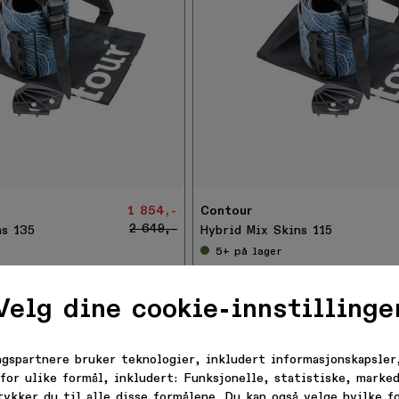
-
3
0
%
1 854,-
Contour
2 649,-
ns 135
Hybrid Mix Skins 115
5+
på lager
Velg dine cookie-innstillinge
ngspartnere bruker teknologier, inkludert informasjonskapsler,
for ulike formål, inkludert: Funksjonelle, statistiske, marked
tykker du til alle disse formålene. Du kan også velge hvilke 