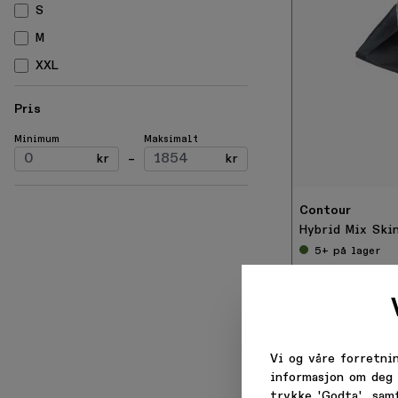
S
M
XXL
Pris
-
Minimum
Maksimalt
3
kr
–
kr
0
%
Contour
Hybrid Mix Ski
5+
på lager
Vi og våre forretni
informasjon om deg 
trykke 'Godta', sam