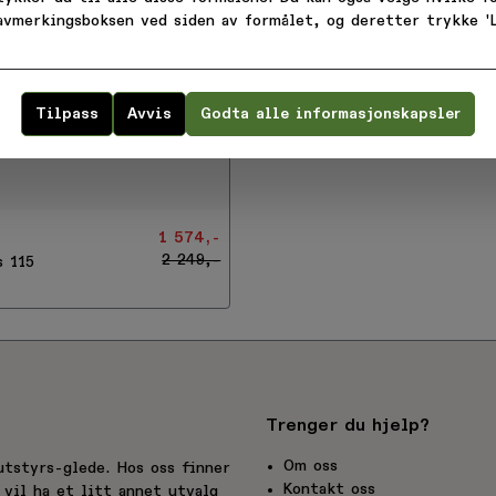
 avmerkingsboksen ved siden av formålet, og deretter trykke 'L
Tilpass
Avvis
Godta alle informasjonskapsler
1 574,-
2 249,-
s 115
Trenger du hjelp?
Om oss
utstyrs-glede. Hos oss finner
Kontakt oss
vil ha et litt annet utvalg