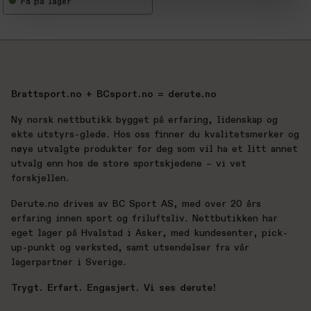
Få
på lager
Brattsport.no + BCsport.no = derute.no
Ny norsk nettbutikk bygget på erfaring, lidenskap og
ekte utstyrs-glede. Hos oss finner du kvalitetsmerker og
nøye utvalgte produkter for deg som vil ha et litt annet
utvalg enn hos de store sportskjedene – vi vet
forskjellen.
Derute.no drives av BC Sport AS, med over 20 års
erfaring innen sport og friluftsliv. Nettbutikken har
eget lager på Hvalstad i Asker, med kundesenter, pick-
up-punkt og verksted, samt utsendelser fra vår
lagerpartner i Sverige.
Trygt. Erfart. Engasjert. Vi ses derute!