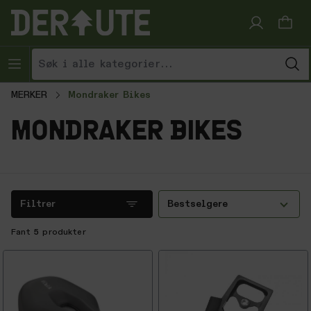
Hopp til innhold
MERKER
Mondraker Bikes
mondraker bikes
Filtrer
Bestselgere
Fant
5
produkter