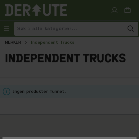
Hopp til innhold
MERKER
Independent Trucks
independent trucks
Ingen produkter funnet.
Brattsport.no + BCsport.no = derute.no