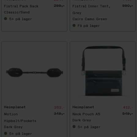
299,-
990,-
Fistral Pack Sack
Fistral Inner Tent,
Classic/Sand
Grey
5+
på lager
Cairo Camo Green
Få
på lager
-
2
5
%
Heimplanet
Heimplanet
262,-
412,-
349,-
549,-
Motion
Neck Pouch A5
Dark Grey
Hipbelt/Pockets
Dark Grey
5+
på lager
5+
på lager