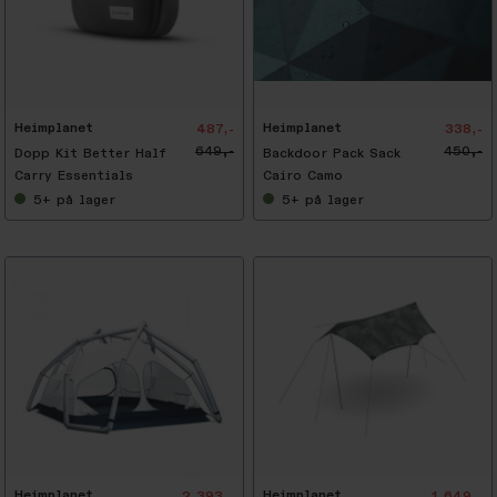
-
2
5
%
Heimplanet
Heimplanet
487,-
338,-
649,-
450,-
Dopp Kit Better Half
Backdoor Pack Sack
Carry Essentials
Cairo Camo
5+
på lager
5+
på lager
-
2
5
%
Heimplanet
Heimplanet