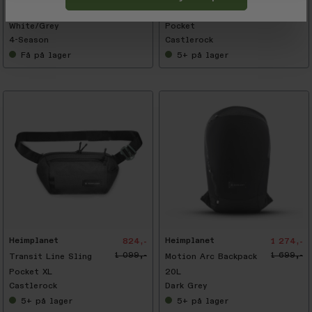
1 300,-
899,-
Kirra Inner Tent,
Transit Line Sling
White/Grey
Pocket
4-Season
Castlerock
Få
på lager
5+
på lager
-
2
5
%
Heimplanet
Heimplanet
824,-
1 274,-
1 099,-
1 699,-
Transit Line Sling
Motion Arc Backpack
Pocket XL
20L
Castlerock
Dark Grey
5+
på lager
5+
på lager