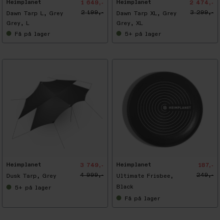
Heimplanet
Heimplanet
1 649,-
2 474,-
2 199,-
3 299,-
Dawn Tarp L, Grey
Dawn Tarp XL, Grey
Grey, L
Grey, XL
Få
på lager
5+
på lager
-
2
5
%
Heimplanet
Heimplanet
3 749,-
187,-
4 999,-
249,-
Dusk Tarp, Grey
Ultimate Frisbee,
Black
5+
på lager
Få
på lager