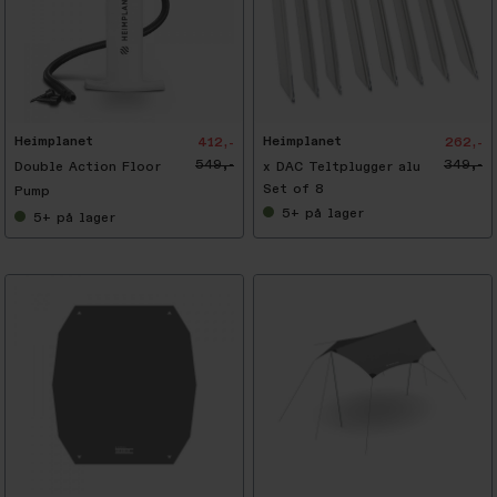
-
2
5
%
Heimplanet
Heimplanet
412,-
262,-
549,-
349,-
Double Action Floor
x DAC Teltplugger alu
Set of 8
Pump
5+
på lager
5+
på lager
-
4
7
%