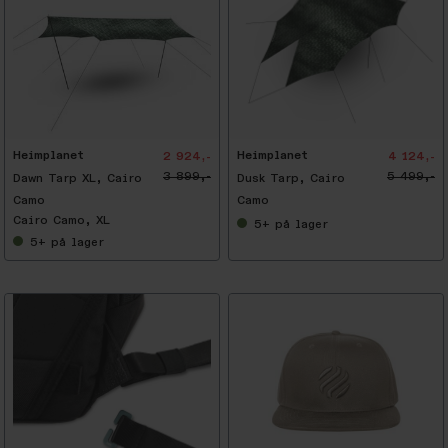
-
2
5
%
Heimplanet
Heimplanet
2 924,-
4 124,-
3 899,-
5 499,-
Dawn Tarp XL, Cairo
Dusk Tarp, Cairo
Camo
Camo
Cairo Camo, XL
5+
på lager
5+
på lager
-
2