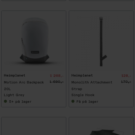
-
2
5
%
Heimplanet
Heimplanet
1 268,-
128,-
1 690,-
170,-
Motion Arc Backpack
Monolith Attachment
20L
Strap
Light Grey
Single Hook
5+
på lager
Få
på lager