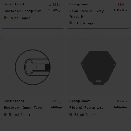
Heimplanet
Heimplanet
1 199,-
999,-
1 599,-
1 890,-
Backdoor Footprint
Dawn Tarp M, Grey
Grey, M
Få
på lager
5+
på lager
-
2
5
%
Heimplanet
Heimplanet
210,-
824,-
280,-
1 099,-
Backdoor Inner Tube
Fistral Footprint
5+
på lager
Få
på lager