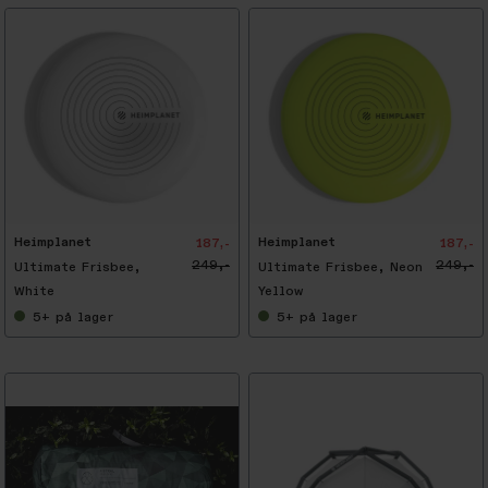
-
2
5
%
Heimplanet
Heimplanet
187,-
187,-
249,-
249,-
Ultimate Frisbee,
Ultimate Frisbee, Neon
White
Yellow
5+
på lager
5+
på lager