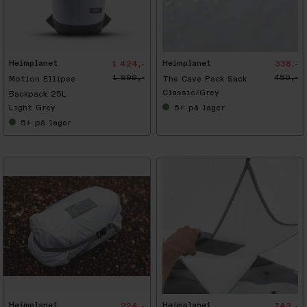
-
2
5
%
Heimplanet
Heimplanet
1 424,-
338,-
1 899,-
450,-
Motion Ellipse
The Cave Pack Sack
Classic/Grey
Backpack 25L
Light Grey
5+
på lager
5+
på lager
-
2
5
%
Heimplanet
Heimplanet
224,-
743,-