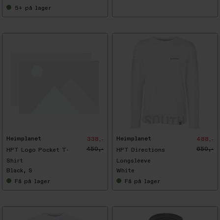
5+
på lager
-
2
5
%
Heimplanet
Heimplanet
338,-
488,-
450,-
650,-
HPT Logo Pocket T-
HPT Directions
Shirt
Longsleeve
Black, S
White
Få
på lager
Få
på lager