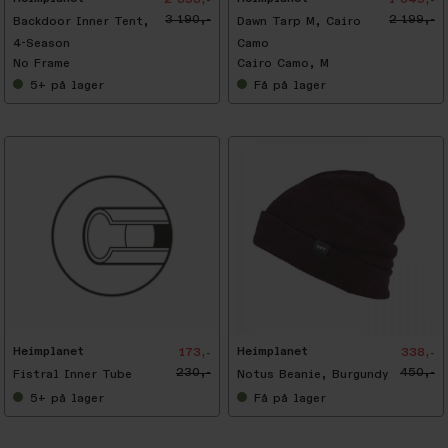
2 393,-
1 649,-
3 190,-
2 199,-
Backdoor Inner Tent,
Dawn Tarp M, Cairo
4-Season
Camo
No Frame
Cairo Camo, M
5+
på lager
Få
på lager
-
2
5
%
Heimplanet
Heimplanet
173,-
338,-
230,-
450,-
Fistral Inner Tube
Notus Beanie, Burgundy
5+
på lager
Få
på lager