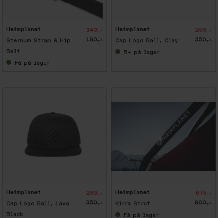
5
%
Heimplanet
Heimplanet
143,-
263,-
190,-
350,-
Sternum Strap & Hip
Cap Logo Ball, Clay
Belt
5+
på lager
Få
på lager
-
2
5
%
Heimplanet
Heimplanet
263,-
675,-
350,-
900,-
Cap Logo Ball, Lava
Kirra Strut
Black
Få
på lager