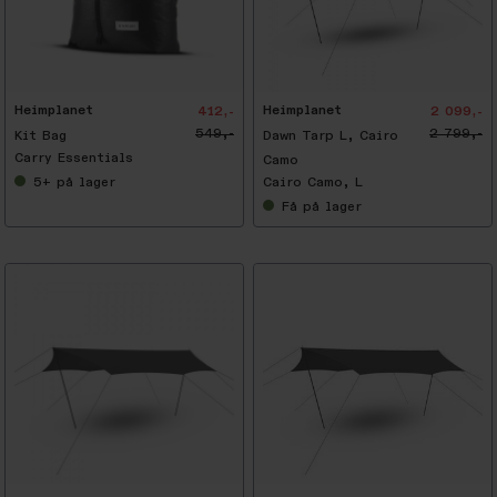
-
2
5
%
Heimplanet
Heimplanet
412,-
2 099,-
549,-
2 799,-
Kit Bag
Dawn Tarp L, Cairo
Carry Essentials
Camo
5+
på lager
Cairo Camo, L
Få
på lager
-
2
5
%