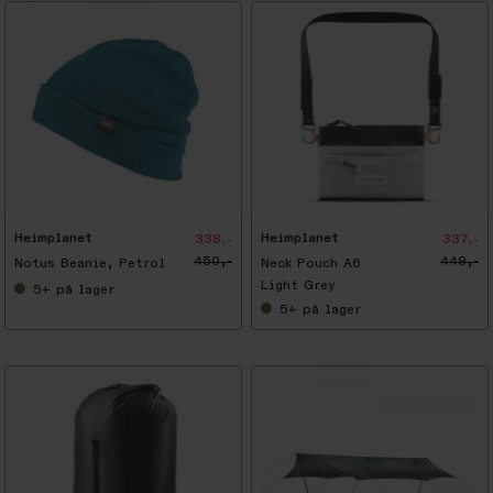
-
2
5
%
Heimplanet
Heimplanet
338,-
337,-
450,-
449,-
Notus Beanie, Petrol
Neck Pouch A6
Light Grey
5+
på lager
5+
på lager