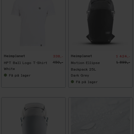
-
2
5
%
Heimplanet
Heimplanet
338,-
1 424,-
450,-
1 899,-
HPT Ball Logo T-Shirt
Motion Ellipse
White
Backpack 25L
Få
på lager
Dark Grey
Få
på lager