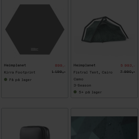
-
2
5
%
Heimplanet
Heimplanet
899,-
5 993,-
1 199,-
7 990,-
Kirra Footprint
Fistral Tent, Cairo
Camo
Få
på lager
3-Season
5+
på lager