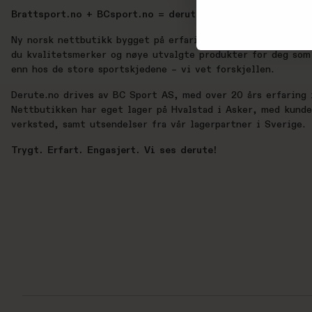
Brattsport.no + BCsport.no = derute.no
Ny norsk nettbutikk bygget på erfaring, lidenskap og ekte 
du kvalitetsmerker og nøye utvalgte produkter for deg som 
enn hos de store sportskjedene – vi vet forskjellen.
Derute.no drives av BC Sport AS, med over 20 års erfaring i
Nettbutikken har eget lager på Hvalstad i Asker, med kund
verksted, samt utsendelser fra vår lagerpartner i Sverige.
Trygt. Erfart. Engasjert. Vi ses derute!