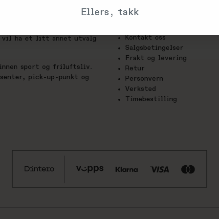
Trenger du hjelp?
Ellers, takk
Om oss
utstyrs-glede. Hos oss finner
Kontakt oss
vil ha et litt annet utvalg
Salgsbetingelser
Frakt og levering
nnen sport og friluftsliv.
Retur
esenter, pick-up-punkt og
Personvern
Verksted
Timebestilling