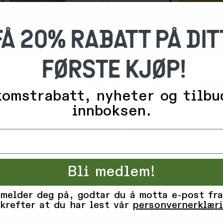
FÅ 20% RABATT PÅ DIT
FØRSTE KJØP!
-
Velg dine cookie-innstillinge
3
0
omstrabatt, nyheter og tilbu
%
innboksen.
ngspartnere bruker teknologier, inkludert informasjonskapsler,
1 043,-
Fubuki
for ulike formål, inkludert: Funksjonelle, statistiske, marked
1 490,-
ss Green
Niseko 2.0, Yellow
tykker du til alle disse formålene. Du kan også velge hvilke 
 avmerkingsboksen ved siden av formålet, og deretter trykke 'L
5+
på lager
Bli medlem!
Tilpass
Avvis
Godta alle informasjonskapsler
 melder deg på, godtar du å motta e-post fra
krefter at du har lest vår
personvernerklær