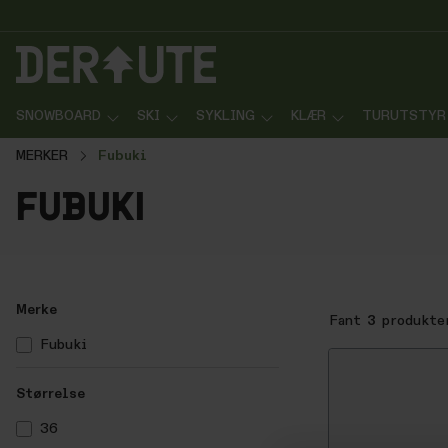
p til innhold
Gå til søk
Gå til navigasjon
SNOWBOARD
SKI
SYKLING
KLÆR
TURUTSTYR
MERKER
Fubuki
fubuki
Merke
Fant
3
produkte
Fubuki
Størrelse
36