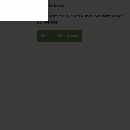
Nyhetsbrev
Vær først til å motta info om kampanjer
og nyheter.
Motta nyhetsbrev