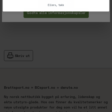
Tilpass
Avvis
Vurderinger
Ellers, takk
Gjennomsnittsvurdering: %score% a
Godta alle informasjonskapsler
Produsent
Skriv ut
Brattsport.no + BCsport.no = derute.no
Ny norsk nettbutikk bygget på erfaring, lidenskap og
ekte utstyrs-glede. Hos oss finner du kvalitetsmerker og
nøye utvalgte produkter for deg som vil ha et litt annet