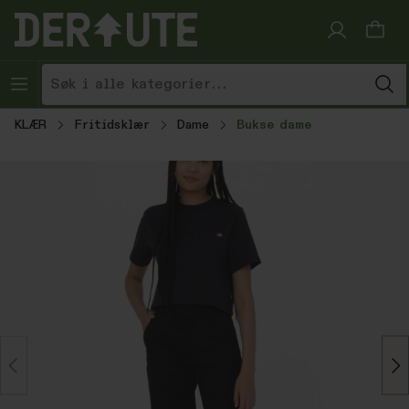
Hopp til innhold
KLÆR
Fritidsklær
Dame
Bukse dame
Hopp over bildegalleri