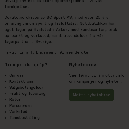
utvalg enn hos de store sportskjedene – vi vet
forskjellen.
Derute.no drives av BC Sport AS, med over 20 års
erfaring innen sport og friluftsliv. Nettbutikken har
eget lager på Hvalstad i Asker, med kundesenter, pick-
up-punkt og verksted, samt utsendelser fra vår
lagerpartner i Sverige.
Trygt. Erfart. Engasjert. Vi ses derute!
Trenger du hjelp?
Nyhetsbrev
Om oss
Vær først til å motta info
Kontakt oss
om kampanjer og nyheter.
Salgsbetingelser
Frakt og levering
Motta nyhetsbrev
Retur
Personvern
Verksted
Timebestilling