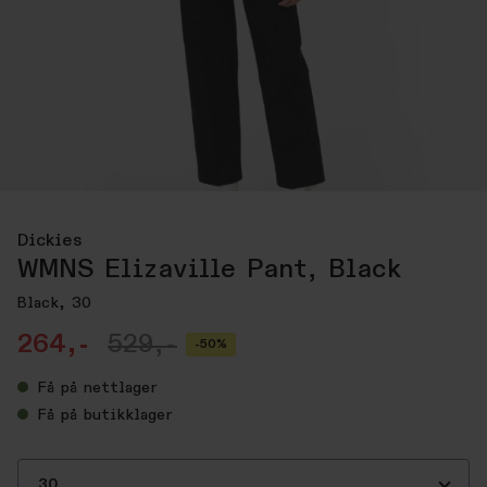
Dickies
WMNS Elizaville Pant, Black
Black, 30
264,-
529,-
-50%
Få
på nettlager
Få
på butikklager
30