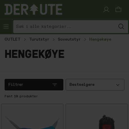
Hopp til innhold
OUTLET
Turutstyr
Soveutstyr
Hengekøye
hengekøye
Filtrer
Bestselgere
Fant
19
produkter