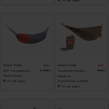
5+
på lager
-
3
0
%
Grand Trunk
Grand Trunk
599,-
699,-
1 399,-
999,-
360 ThermaQuilt
TrunkTech Double
Red/Crimson
Hammock
5+
på lager
Printed Sun & Moon
5+
på lager