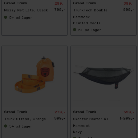
Grand Trunk
Grand Trunk
299,-
399,-
799,-
999,-
Mozzy Net Lite, Black
TrunkTech Double
Hammock
5+
på lager
Printed Cacti
5+
på lager
-
5
4
%
Grand Trunk
Grand Trunk
279,-
599,-
399,-
1 299,-
Trunk Straps, Orange
Skeeter Beeter XT
Hammock
5+
på lager
Navy