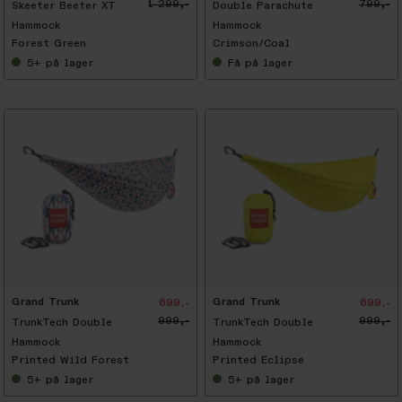
1 299,-
799,-
Skeeter Beeter XT
Double Parachute
Hammock
Hammock
Forest Green
Crimson/Coal
5+
på lager
Få
på lager
-
3
0
%
Grand Trunk
Grand Trunk
699,-
699,-
999,-
999,-
TrunkTech Double
TrunkTech Double
Hammock
Hammock
Printed Wild Forest
Printed Eclipse
5+
på lager
5+
på lager