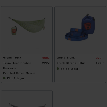
-
3
0
%
Grand Trunk
Grand Trunk
699,-
279,-
999,-
399,-
Trunk Tech Double
Trunk Straps, Blue
Hammock
5+
på lager
Printed Green Mamba
Få
på lager