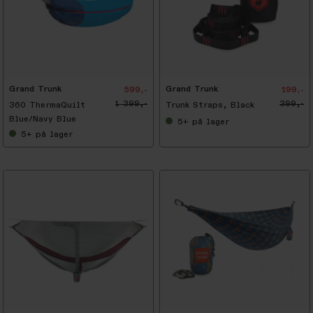
-
5
0
%
Grand Trunk
Grand Trunk
599,-
199,-
1 399,-
399,-
360 ThermaQuilt
Trunk Straps, Black
Blue/Navy Blue
5+
på lager
5+
på lager
-
6
0
%