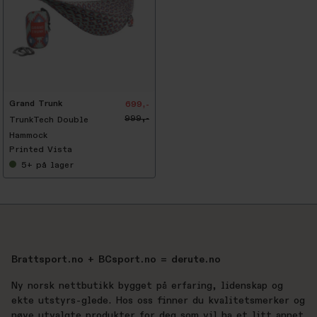
Grand Trunk
699,-
999,-
TrunkTech Double
Hammock
Printed Vista
5+
på lager
Brattsport.no + BCsport.no = derute.no
Ny norsk nettbutikk bygget på erfaring, lidenskap og
ekte utstyrs-glede. Hos oss finner du kvalitetsmerker og
nøye utvalgte produkter for deg som vil ha et litt annet