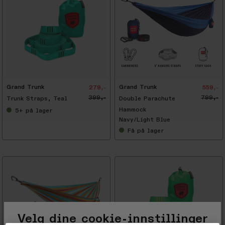
-
3
0
%
Grand Trunk
Grand Trunk
279,-
559,-
399,-
799,-
Trunk Straps, Teal
Double Parachute
Hammock
5+
på lager
Navy/Light Blue
Få
på lager
Velg dine cookie-innstillinger