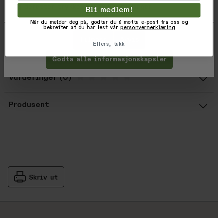
og deretter trykke 'Lagre innstillinger'.
Vektkapasitet: 181kg
Bli medlem!
Vekt: 340g
Når du melder deg på, godtar du å motta e-post fra oss og
bekrefter at du har lest vår
personvernerklæring
Tilpass
Avvis
Varekode: 818453011661
Ellers, takk
EAN: 818453011661
Godta alle informasjonskapsler
Vurderinger
Gjennomsnittsvurdering: %score% a
Produsent
Skriv ut