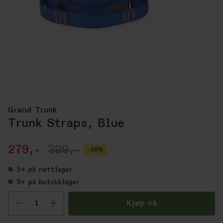
Grand Trunk
Trunk Straps, Blue
279,-
399,-
-30%
5+
på nettlager
5+
på butikklager
Velg antall
Kjøp nå