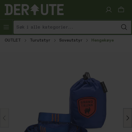
Hopp til innhold
OUTLET
Turutstyr
Soveutstyr
Hengekøye
Hopp over bildegalleri