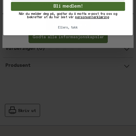
og deretter trykke 'Lagre innstillinger'.
Vektkapasitet: 181kg
Bli medlem!
Vekt: 340g
Når du melder deg på, godtar du å motta e-post fra oss og
bekrefter at du har lest vår
personvernerklæring
Tilpass
Avvis
Varekode: 818453011678
Ellers, takk
EAN: 818453011678
Godta alle informasjonskapsler
Vurderinger
Gjennomsnittsvurdering: %score% a
Produsent
Skriv ut