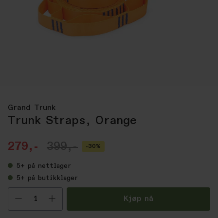
Grand Trunk
Trunk Straps, Orange
279,-
399,-
-30%
5+
på nettlager
5+
på butikklager
Velg antall
Kjøp nå