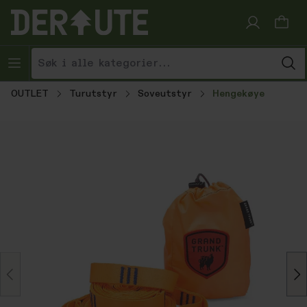
Hopp til innhold
OUTLET
Turutstyr
Soveutstyr
Hengekøye
Hopp over bildegalleri