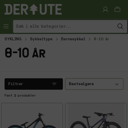
Hopp til innhold
SYKLING
Sykkeltype
Barnesykkel
8-10 år
8-10 år
Filtrer
Bestselgere
Fant
2
produkter