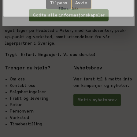
utvalg enn hos de store sportskjedene – vi vet
Tilpass
Avvis
Ellers, takk
forskjellen.
Godta alle informasjonskapsler
Derute.no drives av BC Sport AS, med over 20 års
erfaring innen sport og friluftsliv. Nettbutikken har
eget lager på Hvalstad i Asker, med kundesenter, pick-
up-punkt og verksted, samt utsendelser fra vår
lagerpartner i Sverige.
Trygt. Erfart. Engasjert. Vi ses derute!
Trenger du hjelp?
Nyhetsbrev
Om oss
Vær først til å motta info
Kontakt oss
om kampanjer og nyheter.
Salgsbetingelser
Frakt og levering
Motta nyhetsbrev
Retur
Personvern
Verksted
Timebestilling