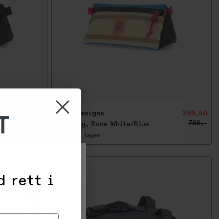
-
5
0
%
T
349,50
Topo Designs
399,50
699,-
799,-
Bike Bag, Bone White/Blue
5+
på lager
r
d rett i
 til å samle
sføring. Ved å
formål du samtykker