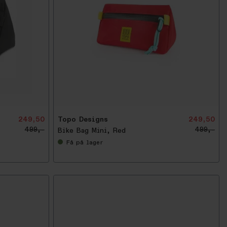
-
5
0
%
249,50
Topo Designs
249,50
499,-
499,-
Bike Bag Mini, Red
Få
på lager