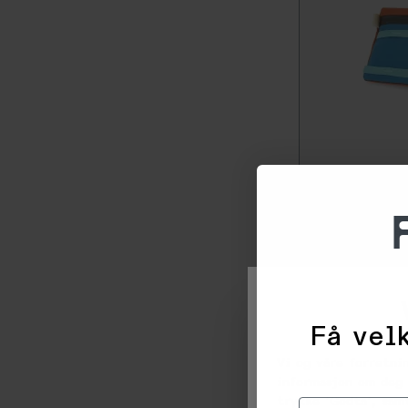
-
5
0
%
Topo Designs
Bike Bag, Blue
5+
på lager
Få velk
Vi og våre forretni
informasjon om deg 
trykke 'Godta', sam