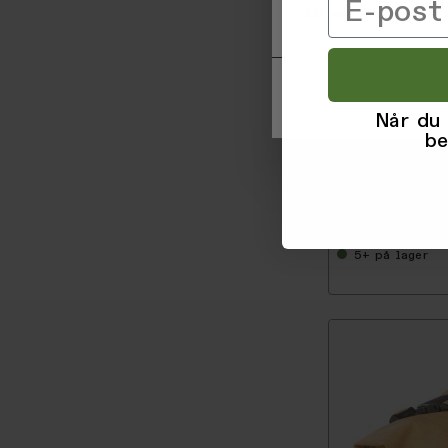
Email
til ved å klikke på
Når du
-
5
be
0
%
Topo Designs
Bike Bag Mini, 
5+
på lager