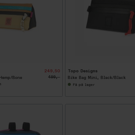
-
5
0
%
249,50
Topo Designs
499,-
 Hemp/Bone
Bike Bag Mini, Black/Black
n
Få
på lager