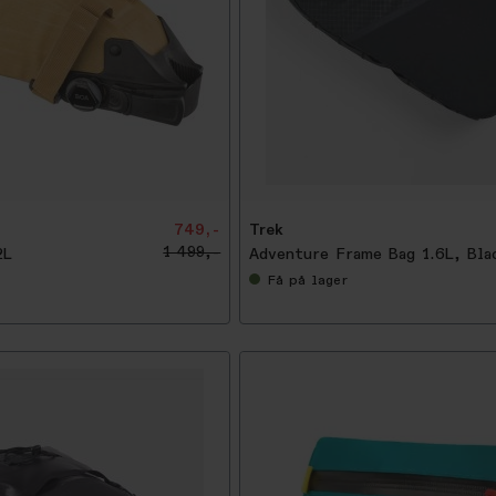
749,-
Trek
1 499,-
2L
Adventure Frame Bag 1.6L, Bla
Få
på lager