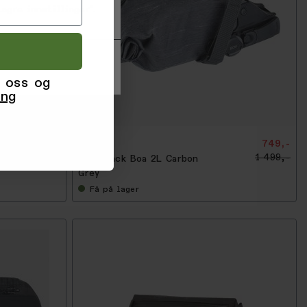
agre innstillinger'.
 oss og
-
5
ing
0
%
249,50
EVOC
749,-
499,-
1 499,-
Seat Pack Boa 2L Carbon
Grey
Få
på lager