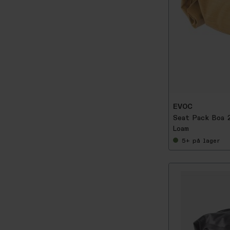
-
5
0
%
EVOC
Seat Pack Boa 
Loam
5+
på lager