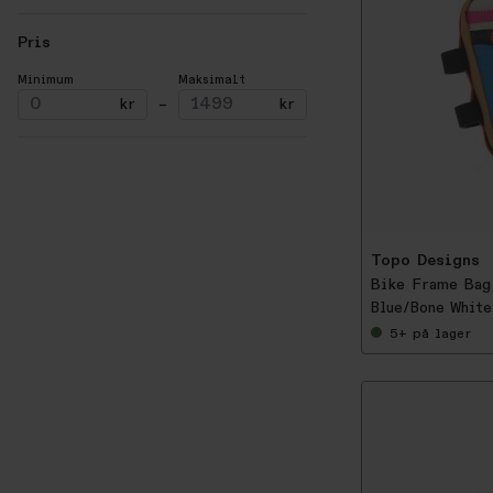
Pris
Minimum
Maksimalt
kr
–
kr
-
5
0
%
Topo Designs
Bike Frame Bag
Blue/Bone White
5+
på lager