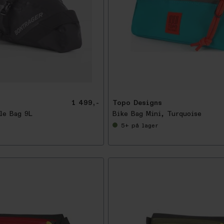
-
5
0
%
1 499,-
Topo Designs
le Bag 9L
Bike Bag Mini, Turquoise
5+
på lager