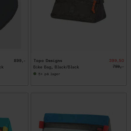
-
5
0
%
899,-
Topo Designs
399,50
799,-
ck
Bike Bag, Black/Black
5+
på lager