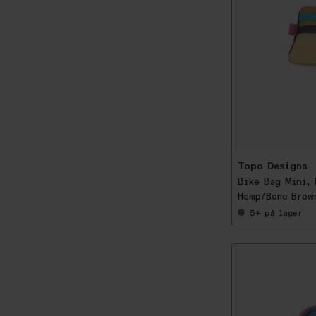
-
5
0
%
Topo Designs
Bike Bag Mini,
Hemp/Bone Brow
5+
på lager