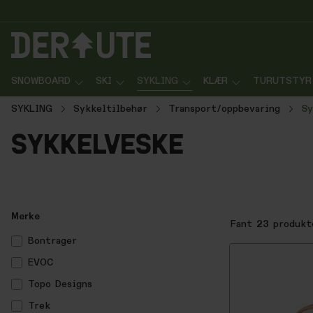
p til innhold
Gå til søk
Gå til navigasjon
SNOWBOARD
SKI
SYKLING
KLÆR
TURUTSTYR
SYKLING
Sykkeltilbehør
Transport/oppbevaring
Sy
sykkelveske
Merke
Fant
23
produkt
Bontrager
EVOC
Topo Designs
Trek