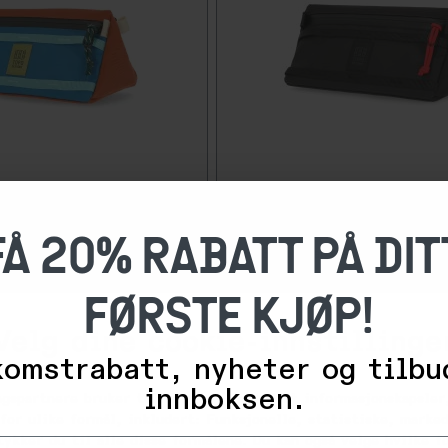
-
5
0
%
FÅ 20% RABATT PÅ DIT
349,50
Topo Designs
699,-
/Clay
Bike Bag, Black/Black
5+
på lager
FØRSTE KJØP!
Velg dine cookie-innstillinge
omstrabatt, nyheter og tilbu
innboksen.
ngspartnere bruker teknologier, inkludert informasjonskapsler,
for ulike formål, inkludert: Funksjonelle, statistiske, marked
tykker du til alle disse formålene. Du kan også velge hvilke 