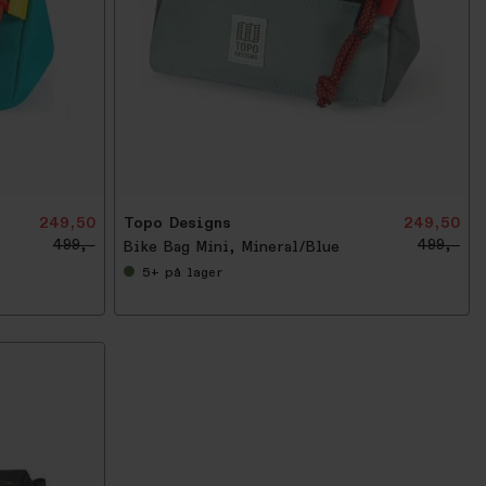
-
5
0
%
249,50
Topo Designs
249,50
499,-
499,-
Bike Bag Mini, Mineral/Blue
5+
på lager