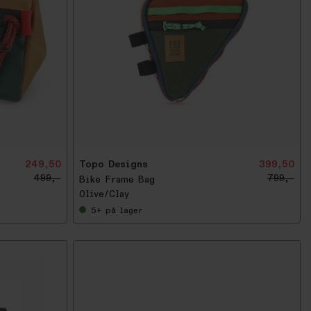
-
5
0
%
249,50
Topo Designs
399,50
499,-
799,-
Bike Frame Bag
Olive/Clay
5+
på lager