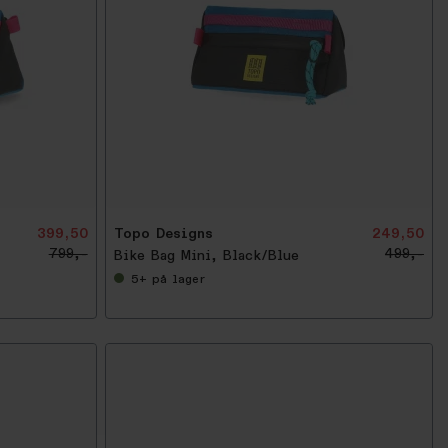
-
5
0
%
399,50
Topo Designs
249,50
799,-
499,-
Bike Bag Mini, Black/Blue
5+
på lager