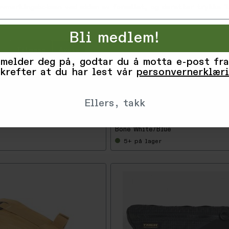
 avmerkingsboksen ved siden av formålet, og deretter trykke 'L
Bli medlem!
Tilpass
Avvis
Godta alle informasjonskapsler
 melder deg på, godtar du å motta e-post fra
-
5
krefter at du har lest vår
personvernerklær
0
%
Ellers, takk
249,50
Topo Designs
499,-
Clay/Blue
Bike Bag Mini, Bone White
Bone White/Blue
5+
på lager