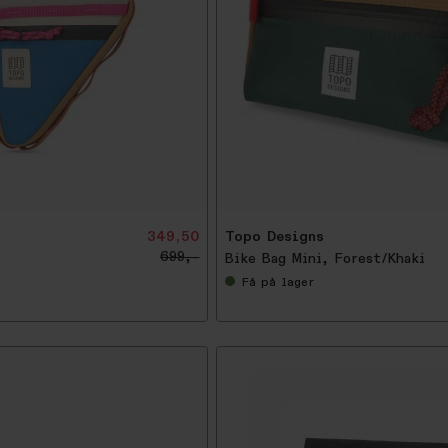
-
5
0
%
349,50
Topo Designs
699,-
Bike Bag Mini, Forest/Khaki
Få
på lager