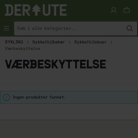
Hopp til innhold
SYKLING
Sykkeltilbehør
Sykkeltilskuer
Værbeskyttelse
værbeskyttelse
Ingen produkter funnet.