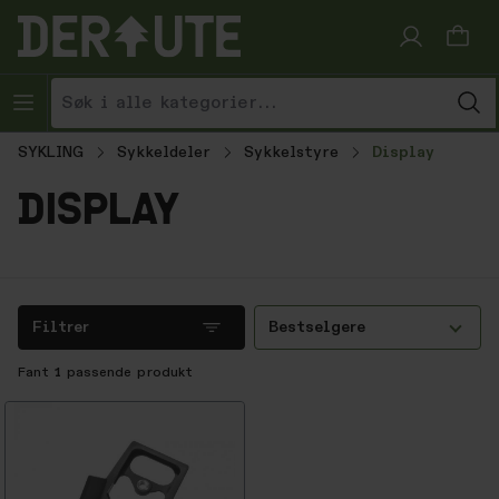
Hopp til innhold
SYKLING
Sykkeldeler
Sykkelstyre
Display
display
Filtrer
Bestselgere
Fant
1
passende produkt