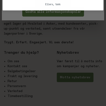
utvalg enn hos de store sportskjedene – vi vet
Tilpass
Avvis
Ellers, takk
forskjellen.
Godta alle informasjonskapsler
Derute.no drives av BC Sport AS, med over 20 års
erfaring innen sport og friluftsliv. Nettbutikken har
eget lager på Hvalstad i Asker, med kundesenter, pick-
up-punkt og verksted, samt utsendelser fra vår
lagerpartner i Sverige.
Trygt. Erfart. Engasjert. Vi ses derute!
Trenger du hjelp?
Nyhetsbrev
Om oss
Vær først til å motta info
Kontakt oss
om kampanjer og nyheter.
Salgsbetingelser
Frakt og levering
Motta nyhetsbrev
Retur
Personvern
Verksted
Timebestilling