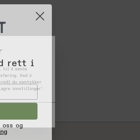
T
r
d rett i
 til å samle
sføring. Ved å
formål du samtykker
agre innstillinger'.
 oss og
ing