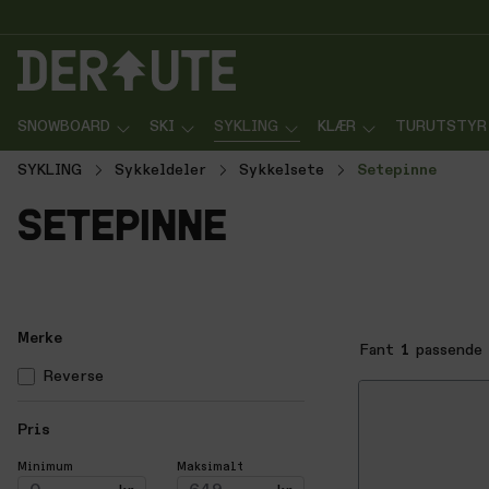
p til innhold
Gå til søk
Gå til navigasjon
SNOWBOARD
SKI
SYKLING
KLÆR
TURUTSTYR
SYKLING
Sykkeldeler
Sykkelsete
Setepinne
setepinne
Merke
Fant
1
passende 
Reverse
Pris
Minimum
Maksimalt