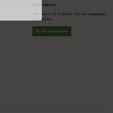
Nyhetsbrev
Vær først til å motta info om kampanjer
og nyheter.
Motta nyhetsbrev