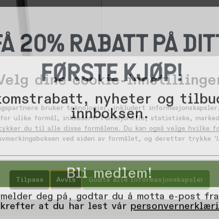
FÅ 20% RABATT PÅ DIT
FØRSTE KJØP!
Velg dine cookie-innstillinge
omstrabatt, nyheter og tilbu
innboksen.
ngspartnere bruker teknologier, inkludert informasjonskapsler,
649,-
for ulike formål, inkludert: Funksjonelle, statistiske, marked
tpost Ø31.6mm/350mm
tykker du til alle disse formålene. Du kan også velge hvilke 
 avmerkingsboksen ved siden av formålet, og deretter trykke 'L
Bli medlem!
Tilpass
Avvis
Godta alle informasjonskapsler
 melder deg på, godtar du å motta e-post fra
krefter at du har lest vår
personvernerklær