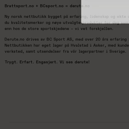
Brattsport.no + BCsport.no = derute.no
Ny norsk nettbutikk bygget på erfaring, lidenskap og ekte 
du kvalitetsmerker og nøye utvalgte produkter for deg som 
enn hos de store sportskjedene – vi vet forskjellen.
Derute.no drives av BC Sport AS, med over 20 års erfaring i
Nettbutikken har eget lager på Hvalstad i Asker, med kund
verksted, samt utsendelser fra vår lagerpartner i Sverige.
Trygt. Erfart. Engasjert. Vi ses derute!