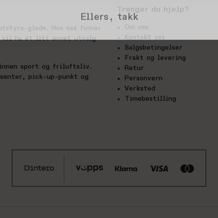
Trenger du hjelp?
Ellers, takk
Om oss
utstyrs-glede. Hos oss finner
Kontakt oss
vil ha et litt annet utvalg
Salgsbetingelser
Frakt og levering
nnen sport og friluftsliv.
Retur
esenter, pick-up-punkt og
Personvern
Verksted
Timebestilling