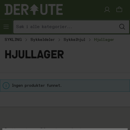
Hopp til innhold
SYKLING
Sykkeldeler
Sykkelhjul
Hjullager
hjullager
Ingen produkter funnet.
Brattsport.no + BCsport.no = derute.no