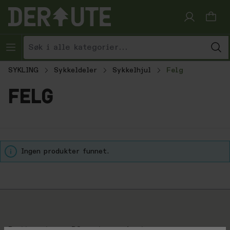
Hopp til innhold
SYKLING
Sykkeldeler
Sykkelhjul
Felg
felg
Ingen produkter funnet.
Brattsport.no + BCsport.no = derute.no