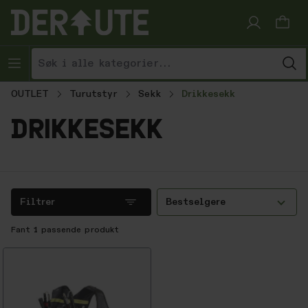
Hopp til innhold
OUTLET
Turutstyr
Sekk
Drikkesekk
drikkesekk
Filtrer
Bestselgere
Fant
1
passende produkt