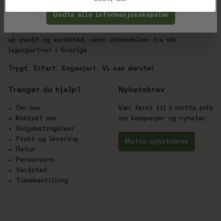
Derute.no drives av BC Sport AS, med over 20 års
Godta alle informasjonskapsler
erfaring innen sport og friluftsliv. Nettbutikken har
eget lager på Hvalstad i Asker, med kundesenter, pick-
up-punkt og verksted, samt utsendelser fra vår
lagerpartner i Sverige.
Trygt. Erfart. Engasjert. Vi ses derute!
Trenger du hjelp?
Nyhetsbrev
Om oss
Vær først til å motta info
Kontakt oss
om kampanjer og nyheter.
Salgsbetingelser
Frakt og levering
Motta nyhetsbrev
Retur
Personvern
Verksted
Timebestilling