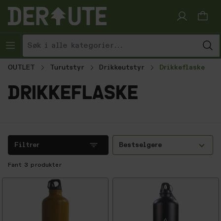
Hopp til innhold
OUTLET
Turutstyr
Drikkeutstyr
Drikkeflaske
drikkeflaske
Filtrer
Bestselgere
Fant
3
produkter