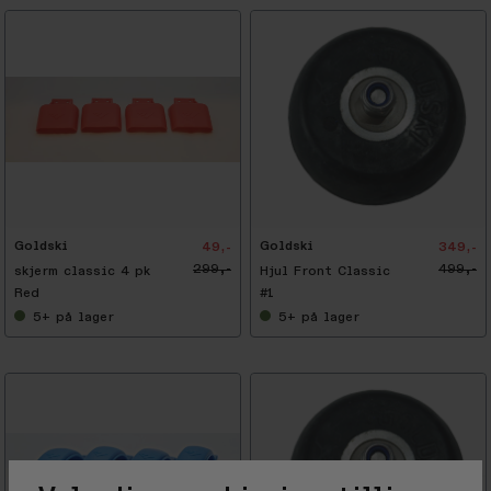
-
3
0
%
Goldski
Goldski
49,-
349,-
299,-
499,-
skjerm classic 4 pk
Hjul Front Classic
Red
#1
5+
på lager
5+
på lager