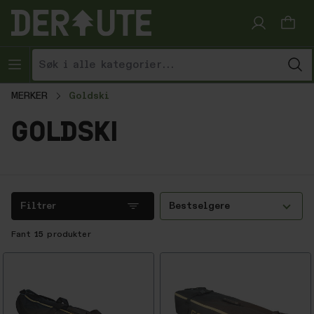
Hopp til innhold
MERKER
Goldski
goldski
Filtrer
Bestselgere
Fant
15
produkter