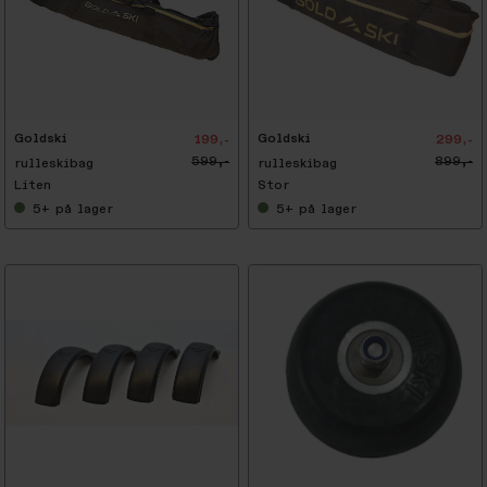
-
6
7
%
Goldski
Goldski
199,-
299,-
599,-
899,-
rulleskibag
rulleskibag
Liten
Stor
5+
på lager
5+
på lager
-
3
0
%