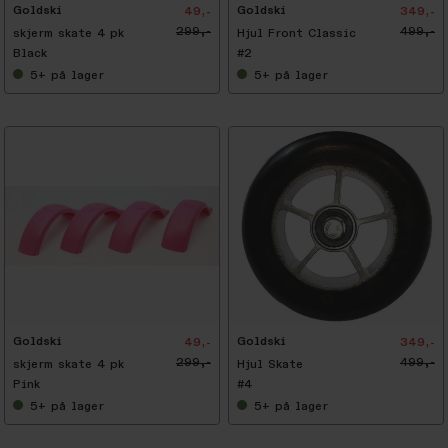
Goldski
Goldski
49,-
349,-
299,-
499,-
skjerm skate 4 pk
Hjul Front Classic
Black
#2
5+
på lager
5+
på lager
-
3
0
%
Goldski
Goldski
49,-
349,-
299,-
499,-
skjerm skate 4 pk
Hjul Skate
Pink
#4
5+
på lager
5+
på lager