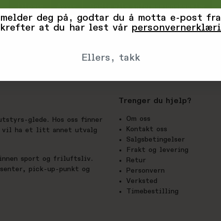
Tilpass
Avvis
Godta alle informasjonskapsler
 melder deg på, godtar du å motta e-post fra
krefter at du har lest vår
personvernerklær
Ellers, takk
Trenger du hjelp?
Om oss
utstyrs-glede. Hos oss finner
Kontakt oss
vil ha et litt annet utvalg
Salgsbetingelser
Frakt og levering
nnen sport og friluftsliv.
Retur
esenter, pick-up-punkt og
Personvern
Verksted
Timebestilling