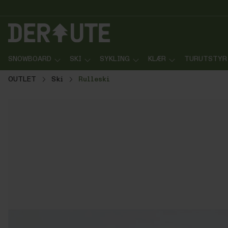
p til innhold
Gå til søk
Gå til navigasjon
SNOWBOARD
SKI
SYKLING
KLÆR
TURUTSTYR
OUTLET
Ski
Rulleski
Hopp over bildegalleri