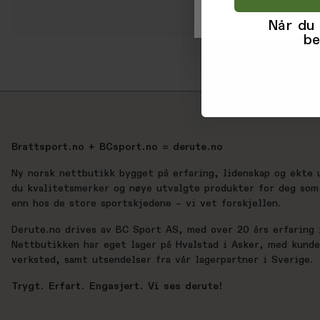
Når du
be
Brattsport.no + BCsport.no = derute.no
Ny norsk nettbutikk bygget på erfaring, lidenskap og ekte 
du kvalitetsmerker og nøye utvalgte produkter for deg som 
enn hos de store sportskjedene – vi vet forskjellen.
Derute.no drives av BC Sport AS, med over 20 års erfaring i
Nettbutikken har eget lager på Hvalstad i Asker, med kund
verksted, samt utsendelser fra vår lagerpartner i Sverige.
Trygt. Erfart. Engasjert. Vi ses derute!