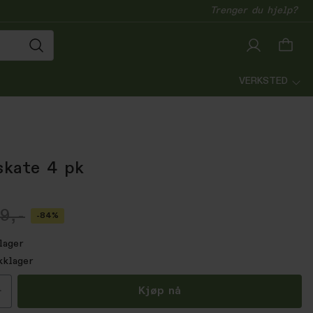
Trenger du hjelp?
VERKSTED
skate 4 pk
9,-
-84%
lager
kklager
all
Kjøp nå