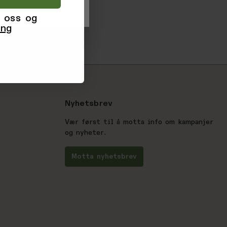
 oss og
ing
Nyhetsbrev
Vær først til å motta info om kampanjer
og nyheter.
Motta nyhetsbrev