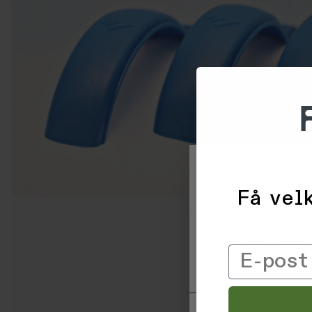
Få velk
Vi og våre forretni
informasjon om deg 
trykke 'Godta', sam
Email
til ved å klikke på