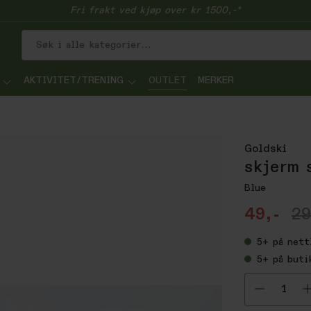
Fri frakt ved kjøp over kr 1500,-*
AKTIVITET/TRENING
OUTLET
MERKER
Goldski
skjerm 
Blue
49,-
29
5+
på nett
5+
på buti
Velg ant