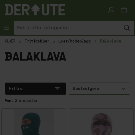
Hopp til innhold
KLÆR
Fritidsklær
Luer/hodeplagg
Balaklava
balaklava
Filtrer
Bestselgere
Fant
2
produkter