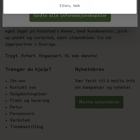
utvalg enn hos de store sportskjedene – vi vet
Tilpass
Avvis
Ellers, takk
forskjellen.
Godta alle informasjonskapsler
Derute.no drives av BC Sport AS, med over 20 års
erfaring innen sport og friluftsliv. Nettbutikken har
eget lager på Hvalstad i Asker, med kundesenter, pick-
up-punkt og verksted, samt utsendelser fra vår
lagerpartner i Sverige.
Trygt. Erfart. Engasjert. Vi ses derute!
Trenger du hjelp?
Nyhetsbrev
Om oss
Vær først til å motta info
Kontakt oss
om kampanjer og nyheter.
Salgsbetingelser
Frakt og levering
Motta nyhetsbrev
Retur
Personvern
Verksted
Timebestilling