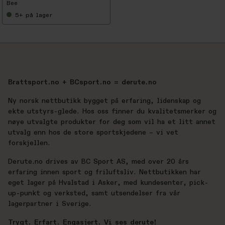
Bee
5+
på lager
Brattsport.no + BCsport.no = derute.no
Ny norsk nettbutikk bygget på erfaring, lidenskap og
ekte utstyrs-glede. Hos oss finner du kvalitetsmerker og
nøye utvalgte produkter for deg som vil ha et litt annet
utvalg enn hos de store sportskjedene – vi vet
forskjellen.
Derute.no drives av BC Sport AS, med over 20 års
erfaring innen sport og friluftsliv. Nettbutikken har
eget lager på Hvalstad i Asker, med kundesenter, pick-
up-punkt og verksted, samt utsendelser fra vår
lagerpartner i Sverige.
Trygt. Erfart. Engasjert. Vi ses derute!