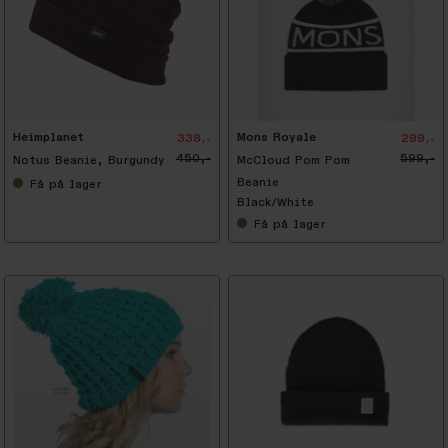
-
5
0
%
Heimplanet
Mons Royale
338,-
299,-
450,-
599,-
Notus Beanie, Burgundy
McCloud Pom Pom
Beanie
Få
på lager
Black/White
Få
på lager
-
5
0