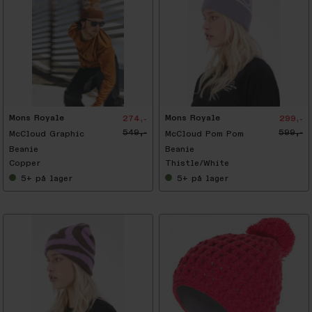
-
5
0
%
Mons Royale
Mons Royale
274,-
299,-
549,-
599,-
McCloud Graphic
McCloud Pom Pom
Beanie
Beanie
Copper
Thistle/White
5+
på lager
5+
på lager
-