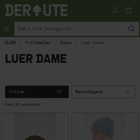
Hopp til innhold
KLÆR
Fritidsklær
Dame
Luer dame
luer dame
Filtrer
Bestselgere
Fant
21
produkter