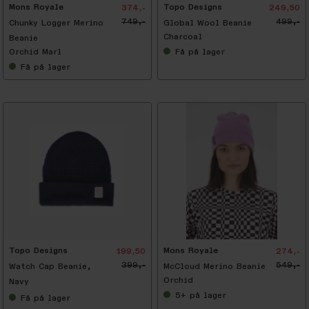
Mons Royale
Topo Designs
374,-
249,50
749,-
499,-
Chunky Logger Merino
Global Wool Beanie
Charcoal
Beanie
Orchid Marl
Få
på lager
Få
på lager
-
5
0
%
Topo Designs
Mons Royale
199,50
274,-
399,-
549,-
Watch Cap Beanie,
McCloud Merino Beanie
Orchid
Navy
5+
på lager
Få
på lager