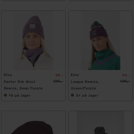
-
5
0
%
Eivy
Eivy
99,-
94,-
199,-
189,-
Easter Rib Wool
League Beanie,
Beanie, Deep Purple
Green/Purple
Få
på lager
5+
på lager