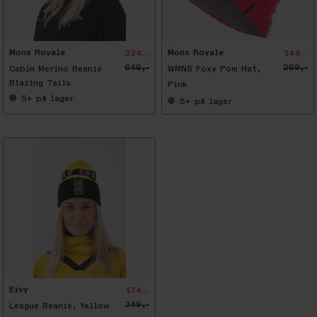
5
0
%
Mons Royale
Mons Royale
324,-
149,-
649,-
299,-
Cabin Merino Beanie
WMNS Foxy Pom Hat,
Blazing Tails
Pink
5+
på lager
5+
på lager
Eivy
174,-
349,-
League Beanie, Yellow