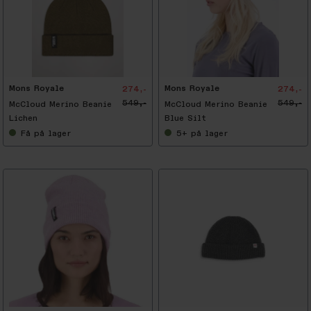
-
5
0
%
Mons Royale
Mons Royale
274,-
274,-
549,-
549,-
McCloud Merino Beanie
McCloud Merino Beanie
Lichen
Blue Silt
Få
på lager
5+
på lager
-
5
0
%