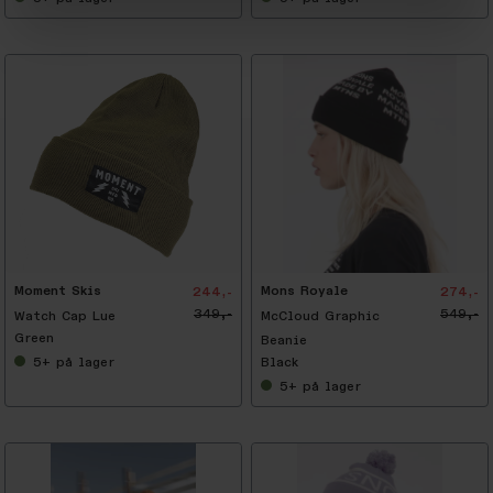
-
5
0
%
Moment Skis
Mons Royale
244,-
274,-
349,-
549,-
Watch Cap Lue
McCloud Graphic
Green
Beanie
5+
på lager
Black
5+
på lager