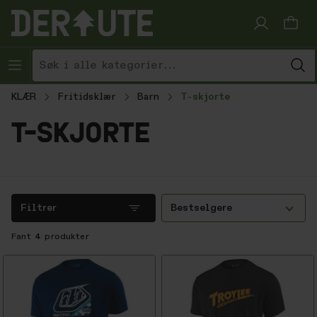
Hopp til innhold
KLÆR
Fritidsklær
Barn
T-skjorte
t-skjorte
Filtrer
Bestselgere
Fant
4
produkter