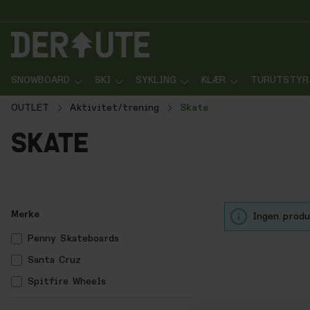
p til innhold
Gå til søk
Gå til navigasjon
SNOWBOARD
SKI
SYKLING
KLÆR
TURUTSTYR
OUTLET
Aktivitet/trening
Skate
skate
Merke
Ingen produ
Penny Skateboards
Santa Cruz
Spitfire Wheels