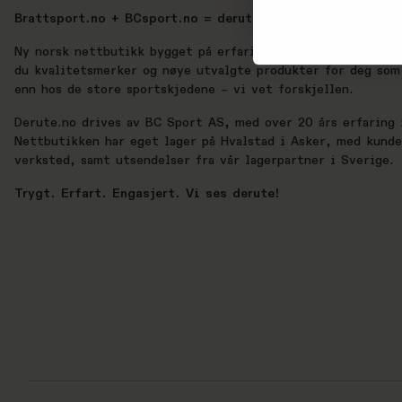
Brattsport.no + BCsport.no = derute.no
Ny norsk nettbutikk bygget på erfaring, lidenskap og ekte 
du kvalitetsmerker og nøye utvalgte produkter for deg som 
enn hos de store sportskjedene – vi vet forskjellen.
Derute.no drives av BC Sport AS, med over 20 års erfaring i
Nettbutikken har eget lager på Hvalstad i Asker, med kund
verksted, samt utsendelser fra vår lagerpartner i Sverige.
Trygt. Erfart. Engasjert. Vi ses derute!