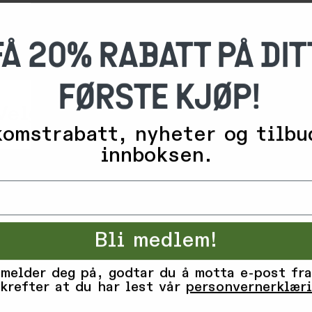
FÅ 20% RABATT PÅ DIT
FØRSTE KJØP!
Velg dine cookie-innstillinge
omstrabatt, nyheter og tilbu
innboksen.
ngspartnere bruker teknologier, inkludert informasjonskapsler,
for ulike formål, inkludert: Funksjonelle, statistiske, marked
tykker du til alle disse formålene. Du kan også velge hvilke 
 avmerkingsboksen ved siden av formålet, og deretter trykke 'L
Bli medlem!
Tilpass
Avvis
Godta alle informasjonskapsler
 melder deg på, godtar du å motta e-post fra
krefter at du har lest vår
personvernerklær