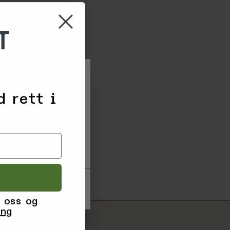
T
r
d rett i
 til å samle
sføring. Ved å
formål du samtykker
agre innstillinger'.
 oss og
ing