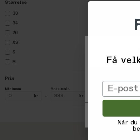
Størrelse
30
34
26
XS
S
Få velk
M
Vi og våre forretni
L
informasjon om deg 
Pris
trykke 'Godta', sam
Email
til ved å klikke på
Minimum
Maksimalt
kr
–
kr
Når du
be