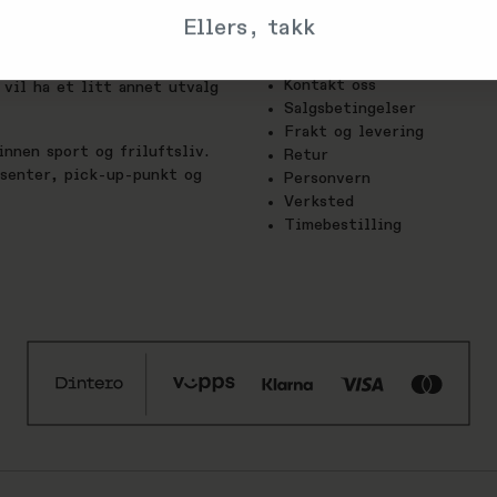
Trenger du hjelp?
Ellers, takk
Om oss
utstyrs-glede. Hos oss finner
Kontakt oss
vil ha et litt annet utvalg
Salgsbetingelser
Frakt og levering
nnen sport og friluftsliv.
Retur
esenter, pick-up-punkt og
Personvern
Verksted
Timebestilling