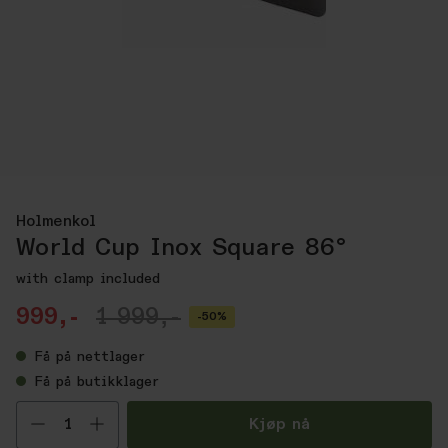
Holmenkol
World Cup Inox Square 86°
with clamp included
999,-
1 999,-
-50%
Få
på nettlager
Få
på butikklager
Velg antall
Kjøp nå