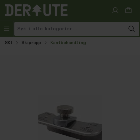
Hopp til innhold
SKI
Skiprepp
Kantbehandling
Hopp over bildegalleri