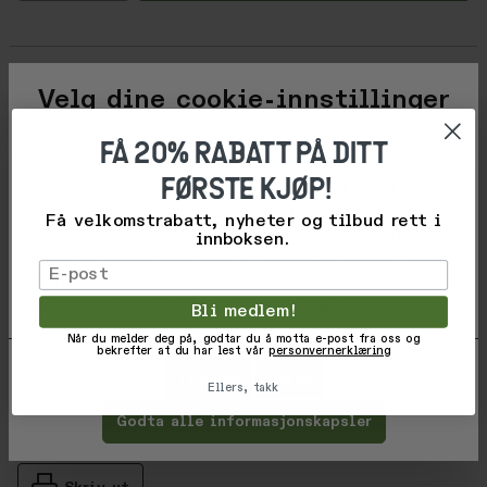
Beskrivelse
Velg dine cookie-innstillinger
FÅ 20% RABATT PÅ DITT
Vi og våre forretningspartnere bruker teknologier,
Varekode: 20SQ0086N
inkludert informasjonskapsler, til å samle
FØRSTE KJØP!
EAN: 8058983781418
informasjon om deg for ulike formål, inkludert:
Produsentnummer: SQ0086N
Funksjonelle, statistiske, markedsføring. Ved å
Få velkomstrabatt, nyheter og tilbud rett i
trykke 'Godta', samtykker du til alle disse formålene.
innboksen.
Du kan også velge hvilke formål du samtykker til ved
Vurderinger
Email
å klikke på avmerkingsboksen ved siden av formålet,
Gjennomsnittsvurdering: %score% a
og deretter trykke 'Lagre innstillinger'.
Bli medlem!
Produsent
Når du melder deg på, godtar du å motta e-post fra oss og
bekrefter at du har lest vår
personvernerklæring
Tilpass
Avvis
Ellers, takk
Godta alle informasjonskapsler