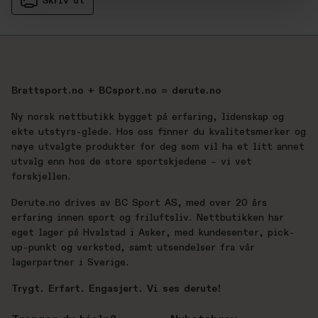
Skriv ut
Brattsport.no + BCsport.no = derute.no
Ny norsk nettbutikk bygget på erfaring, lidenskap og
ekte utstyrs-glede. Hos oss finner du kvalitetsmerker og
nøye utvalgte produkter for deg som vil ha et litt annet
utvalg enn hos de store sportskjedene – vi vet
forskjellen.
Derute.no drives av BC Sport AS, med over 20 års
erfaring innen sport og friluftsliv. Nettbutikken har
eget lager på Hvalstad i Asker, med kundesenter, pick-
up-punkt og verksted, samt utsendelser fra vår
lagerpartner i Sverige.
Trygt. Erfart. Engasjert. Vi ses derute!