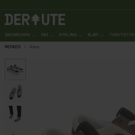
p til innhold
Gå til søk
Gå til navigasjon
SNOWBOARD
SKI
SYKLING
KLÆR
TURUTSTYR
MERKER
Vans
Hopp over bildegalleri