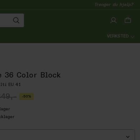
Trenger du hjelp?
VERKSTED
e 36 Color Block
lti EU 41
849,-
-50%
lager
kklager