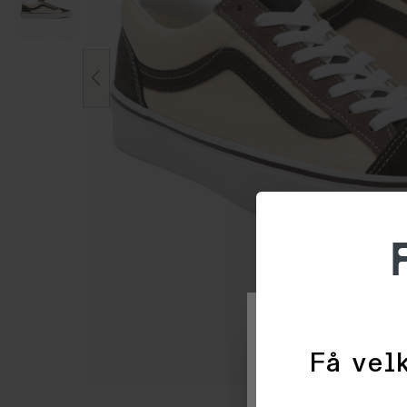
Få velk
Vi og våre forretni