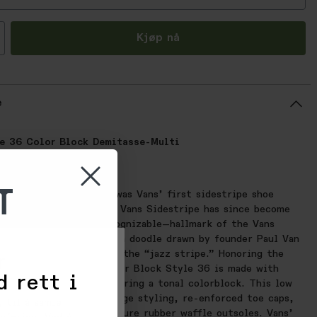
all
Kjøp nå
e
le 36 Color Block Demitasse-Multi
selv:
T
our history, Style 36 was Vans’ first sidestripe shoe
ife in 1977. Though the Vans Sidestripe has since become
able—and instantly recognizable—hallmark of the Vans
then it was just a random doodle drawn by founder Paul Van
n had a different name: the “jazz stripe.” Honoring the
r
aunched an icon, the Color Block Style 36 is made with
d rett i
s and suede uppers featuring a tonal colorblock. This low
shoe also includes vintage styling, re-enforced toe caps,
 til å samle
dded collars, and signature rubber waffle outsoles. Vans’