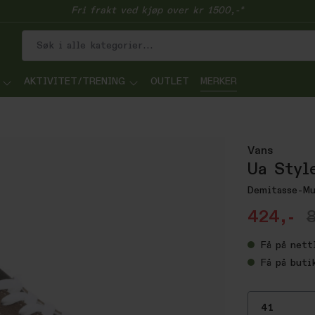
Fri frakt ved kjøp over kr 1500,-*
AKTIVITET/TRENING
OUTLET
MERKER
Vans
Ua Styl
Demitasse-Mu
424,-
Få
på nett
Få
på buti
41