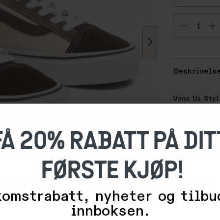
Velg ant
Beskrivels
Vans Ua Sty
Vans skriver 
FÅ 20% RABATT PÅ DIT
Tapping into 
brought to l
the unmistak
FØRSTE KJØP!
brand, back 
Doren. It eve
Velg dine cookie-innstillinge
style that l
omstrabatt, nyheter og tilbu
classic canva
top, lace-up 
innboksen.
ngspartnere bruker teknologier, inkludert informasjonskapsler,
supportive pa