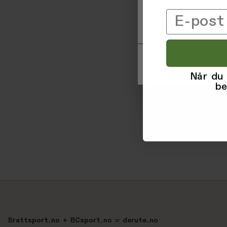
informasjon om deg 
trykke 'Godta', sam
Email
til ved å klikke på
Når du
be
Brattsport.no + BCsport.no = derute.no