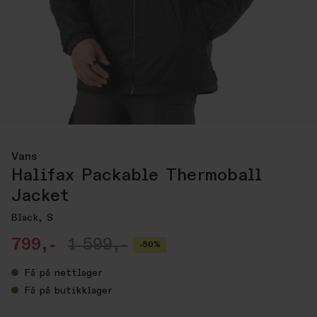
Vans
Halifax Packable Thermoball
Jacket
Black, S
799,-
1 599,-
-50%
Få
på nettlager
Få
på butikklager