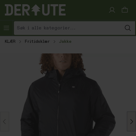
Hopp til innhold
KLÆR
Fritidsklær
Jakke
Hopp over bildegalleri